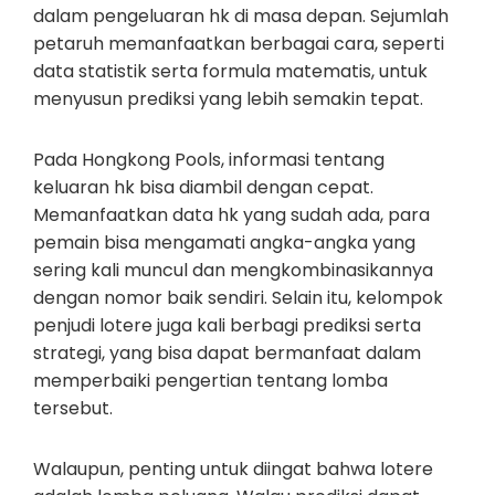
dalam pengeluaran hk di masa depan. Sejumlah
petaruh memanfaatkan berbagai cara, seperti
data statistik serta formula matematis, untuk
menyusun prediksi yang lebih semakin tepat.
Pada Hongkong Pools, informasi tentang
keluaran hk bisa diambil dengan cepat.
Memanfaatkan data hk yang sudah ada, para
pemain bisa mengamati angka-angka yang
sering kali muncul dan mengkombinasikannya
dengan nomor baik sendiri. Selain itu, kelompok
penjudi lotere juga kali berbagi prediksi serta
strategi, yang bisa dapat bermanfaat dalam
memperbaiki pengertian tentang lomba
tersebut.
Walaupun, penting untuk diingat bahwa lotere