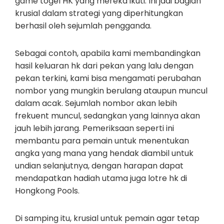
game togel HK yang mereka ikuti. Ini jadi bagian
krusial dalam strategi yang diperhitungkan
berhasil oleh sejumlah pengganda.
Sebagai contoh, apabila kami membandingkan
hasil keluaran hk dari pekan yang lalu dengan
pekan terkini, kami bisa mengamati perubahan
nombor yang mungkin berulang ataupun muncul
dalam acak. Sejumlah nombor akan lebih
frekuent muncul, sedangkan yang lainnya akan
jauh lebih jarang. Pemeriksaan seperti ini
membantu para pemain untuk menentukan
angka yang mana yang hendak diambil untuk
undian selanjutnya, dengan harapan dapat
mendapatkan hadiah utama juga lotre hk di
Hongkong Pools.
Di samping itu, krusial untuk pemain agar tetap