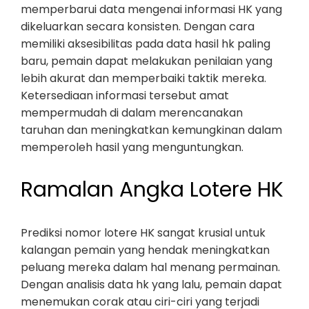
memperbarui data mengenai informasi HK yang
dikeluarkan secara konsisten. Dengan cara
memiliki aksesibilitas pada data hasil hk paling
baru, pemain dapat melakukan penilaian yang
lebih akurat dan memperbaiki taktik mereka.
Ketersediaan informasi tersebut amat
mempermudah di dalam merencanakan
taruhan dan meningkatkan kemungkinan dalam
memperoleh hasil yang menguntungkan.
Ramalan Angka Lotere HK
Prediksi nomor lotere HK sangat krusial untuk
kalangan pemain yang hendak meningkatkan
peluang mereka dalam hal menang permainan.
Dengan analisis data hk yang lalu, pemain dapat
menemukan corak atau ciri-ciri yang terjadi