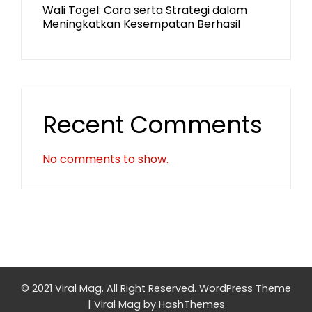
Wali Togel: Cara serta Strategi dalam
Meningkatkan Kesempatan Berhasil
Recent Comments
No comments to show.
© 2021 Viral Mag. All Right Reserved.
WordPress Theme
|
Viral Mag
by HashThemes