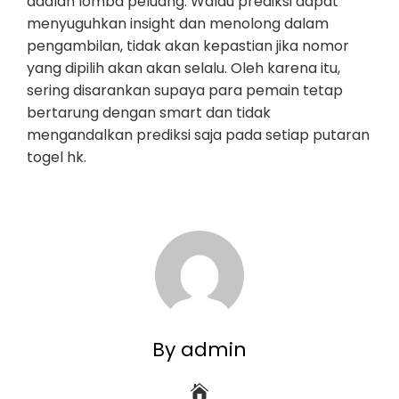
adalah lomba peluang. Walau prediksi dapat
menyuguhkan insight dan menolong dalam
pengambilan, tidak akan kepastian jika nomor
yang dipilih akan akan selalu. Oleh karena itu,
sering disarankan supaya para pemain tetap
bertarung dengan smart dan tidak
mengandalkan prediksi saja pada setiap putaran
togel hk.
By admin