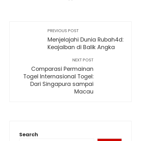
PREVIOUS POST
Menjelajahi Dunia Rubah4d:
Keajaiban di Balik Angka
NEXT POST
Comparasi Permainan
Togel Internasional Togel:
Dari Singapura sampai
Macau
Search