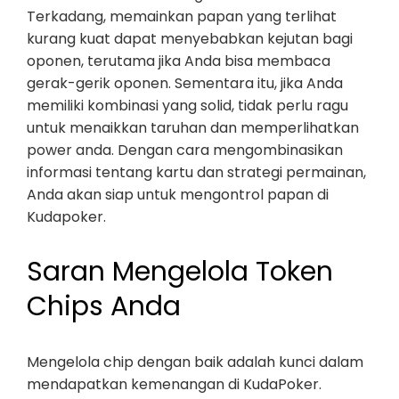
Terkadang, memainkan papan yang terlihat
kurang kuat dapat menyebabkan kejutan bagi
oponen, terutama jika Anda bisa membaca
gerak-gerik oponen. Sementara itu, jika Anda
memiliki kombinasi yang solid, tidak perlu ragu
untuk menaikkan taruhan dan memperlihatkan
power anda. Dengan cara mengombinasikan
informasi tentang kartu dan strategi permainan,
Anda akan siap untuk mengontrol papan di
Kudapoker.
Saran Mengelola Token
Chips Anda
Mengelola chip dengan baik adalah kunci dalam
mendapatkan kemenangan di KudaPoker.