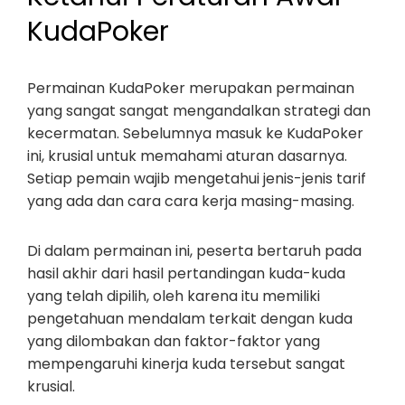
KudaPoker
Permainan KudaPoker merupakan permainan
yang sangat sangat mengandalkan strategi dan
kecermatan. Sebelumnya masuk ke KudaPoker
ini, krusial untuk memahami aturan dasarnya.
Setiap pemain wajib mengetahui jenis-jenis tarif
yang ada dan cara cara kerja masing-masing.
Di dalam permainan ini, peserta bertaruh pada
hasil akhir dari hasil pertandingan kuda-kuda
yang telah dipilih, oleh karena itu memiliki
pengetahuan mendalam terkait dengan kuda
yang dilombakan dan faktor-faktor yang
mempengaruhi kinerja kuda tersebut sangat
krusial.