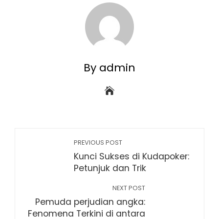
By admin
PREVIOUS POST
Kunci Sukses di Kudapoker:
Petunjuk dan Trik
NEXT POST
Pemuda perjudian angka:
Fenomena Terkini di antara