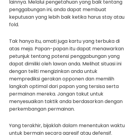
lainnya. Melalui pengetahuan yang baik tentang
penggabungan ini, anda dapat membuat
keputusan yang lebih baik ketika harus stay atau
fold.
Tak hanya itu, amati juga kartu yang terbuka di
atas meja. Papan-papan itu dapat menawarkan
petunjuk tentang potensi penggabungan yang
dapat dimiliki oleh lawan anda. Melihat situasi ini
dengan teliti mengizinkan anda untuk
memprediksi gerakan opponen dan memilih
langkah optimal dari papan yang tersisa serta
permainan mereka. Jangan takut untuk
menyesuaikan taktik anda berdasarkan dengan
perkembangan permainan.
Yang terakhir, bijaklah dalam menentukan waktu
untuk bermain secara agresif atau defensif.