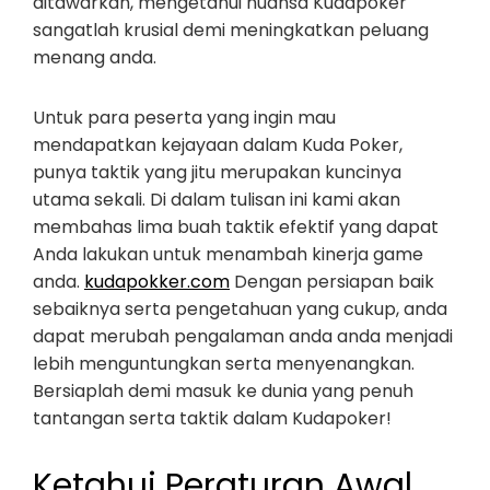
ditawarkan, mengetahui nuansa Kudapoker
sangatlah krusial demi meningkatkan peluang
menang anda.
Untuk para peserta yang ingin mau
mendapatkan kejayaan dalam Kuda Poker,
punya taktik yang jitu merupakan kuncinya
utama sekali. Di dalam tulisan ini kami akan
membahas lima buah taktik efektif yang dapat
Anda lakukan untuk menambah kinerja game
anda.
kudapokker.com
Dengan persiapan baik
sebaiknya serta pengetahuan yang cukup, anda
dapat merubah pengalaman anda anda menjadi
lebih menguntungkan serta menyenangkan.
Bersiaplah demi masuk ke dunia yang penuh
tantangan serta taktik dalam Kudapoker!
Ketahui Peraturan Awal