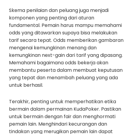
Skema penilaian dan peluang juga menjadi
komponen yang penting dari aturan
fundamental. Pemain harus mampu memahami
odds yang ditawarkan supaya bisa melakukan
tarif secara tepat. Odds memberikan gambaran
mengenai kemungkinan menang dan
kemungkinan next-gain dari tarif yang dipasang.
Memahami bagaimana odds bekerja akan
membantu peserta dalam membuat keputusan
yang tepat dan menambah peluang yang ada
untuk berhasil.
Terakhir, penting untuk memperhatikan etika
bermain dalam permainan KudaPoker. Pastikan
untuk bermain dengan fair dan menghormati
pemain lain. Menghindari kecurangan dan
tindakan yang merugikan pemain lain dapat