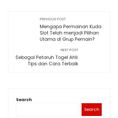
PREVIOUS POST
Mengapa Permainan Kuda
Slot Telah menjadi Pilihan
Utama di Grup Pemain?
NEXT POST
Sebagai Petaruh Togel Ahli:
Tips dan Cara Terbaik
Search
Search