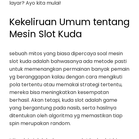
layar? Ayo kita mulai!
Kekeliruan Umum tentang
Mesin Slot Kuda
sebuah mitos yang biasa dipercaya soal mesin
slot kuda adalah bahwasanya ada metode pasti
untuk memenangkan permainan banyak pemain
yg beranggapan kalau dengan cara mengikuti
pola tertentu atau memakai strategi tertentu,
mereka bisa meningkatkan kesempatan
berhasil. Akan tetapi, kuda slot adalah game
yang bergantung pada nasib, serta hasilnya
ditentukan oleh algoritma yg memastikan tiap
spin merupakan random.