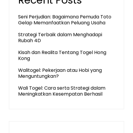
Recent Posts
Seni Perjudian: Bagaimana Pemuda Toto
Gelap Memanfaatkan Peluang Usaha
Strategi Terbaik dalam Menghadapi
Rubah 4D
Kisah dan Realita Tentang Togel Hong
Kong
Walitogel: Pekerjaan atau Hobi yang
Menguntungkan?
Wali Togel: Cara serta Strategi dalam
Meningkatkan Kesempatan Berhasil