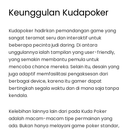
Keunggulan Kudapoker
Kudapoker hadirkan pemandangan game yang
sangat teramat seru dan interaktif untuk
beberapa pecinta judi daring. Di antara
unggulannya ialah tampilan yang user-friendly,
yang semakin membantu pemula untuk
mencoba chance mereka. Selain itu, desain yang
juga adaptif memfasilitasi pengaksesan dari
berbagai device, karena itu gamer dapat
bertingkah segala waktu dan di mana saja tanpa
kendala.
Kelebihan lainnya lain dari pada Kuda Poker
adalah macam-macam tipe permainan yang
ada. Bukan hanya melayani game poker standar,