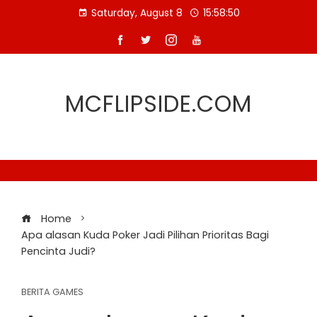
Skip
Saturday, August 8
15:58:50
to
content
MCFLIPSIDE.COM
Home
Apa alasan Kuda Poker Jadi Pilihan Prioritas Bagi
Pencinta Judi?
BERITA GAMES