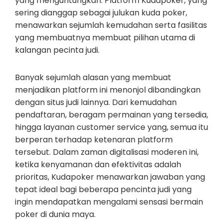
yang menguntungkan. Platform Kudapoker, yang
sering dianggap sebagai julukan kuda poker,
menawarkan sejumlah kemudahan serta fasilitas
yang membuatnya membuat pilihan utama di
kalangan pecinta judi.
Banyak sejumlah alasan yang membuat
menjadikan platform ini menonjol dibandingkan
dengan situs judi lainnya. Dari kemudahan
pendaftaran, beragam permainan yang tersedia,
hingga layanan customer service yang, semua itu
berperan terhadap ketenaran platform
tersebut. Dalam zaman digitalisasi moderen ini,
ketika kenyamanan dan efektivitas adalah
prioritas, Kudapoker menawarkan jawaban yang
tepat ideal bagi beberapa pencinta judi yang
ingin mendapatkan mengalami sensasi bermain
poker di dunia maya.