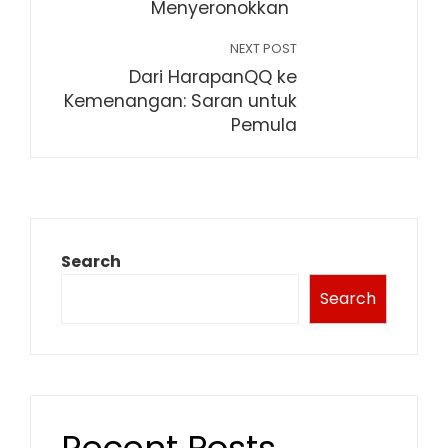
Menyeronokkan
NEXT POST
Dari HarapanQQ ke
Kemenangan: Saran untuk
Pemula
Search
Search