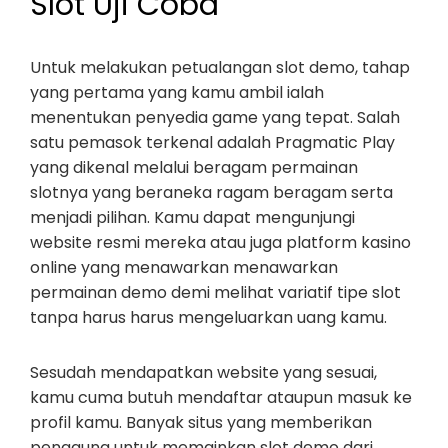
Slot Uji Coba
Untuk melakukan petualangan slot demo, tahap
yang pertama yang kamu ambil ialah
menentukan penyedia game yang tepat. Salah
satu pemasok terkenal adalah Pragmatic Play
yang dikenal melalui beragam permainan
slotnya yang beraneka ragam beragam serta
menjadi pilihan. Kamu dapat mengunjungi
website resmi mereka atau juga platform kasino
online yang menawarkan menawarkan
permainan demo demi melihat variatif tipe slot
tanpa harus harus mengeluarkan uang kamu.
Sesudah mendapatkan website yang sesuai,
kamu cuma butuh mendaftar ataupun masuk ke
profil kamu. Banyak situs yang memberikan
pengguna untuk memainkan slot demo dari