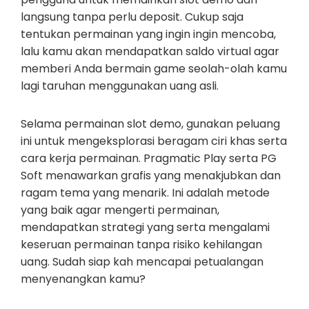
langsung tanpa perlu deposit. Cukup saja
tentukan permainan yang ingin ingin mencoba,
lalu kamu akan mendapatkan saldo virtual agar
memberi Anda bermain game seolah-olah kamu
lagi taruhan menggunakan uang asli.
Selama permainan slot demo, gunakan peluang
ini untuk mengeksplorasi beragam ciri khas serta
cara kerja permainan. Pragmatic Play serta PG
Soft menawarkan grafis yang menakjubkan dan
ragam tema yang menarik. Ini adalah metode
yang baik agar mengerti permainan,
mendapatkan strategi yang serta mengalami
keseruan permainan tanpa risiko kehilangan
uang. Sudah siap kah mencapai petualangan
menyenangkan kamu?