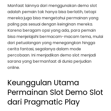
Manfaat lainnya dari menggunakan demo slot
adalah pemain tak hanya bisa berlatih, tetapi
mereka juga bisa mengetahui permainan yang
paling pas sesuai dengan keinginan mereka.
Karena beragam opsi yang ada, para pemain
bisa menjelajahi bermacam-macam tema, mulai
dari petualangan yang menegangkan hingga
cerita fantasi, segalanya dalam mode
percobaan. Ini menjadikan demo slot menjadi
sarana yang bermanfaat di dunia perjudian
online.
Keunggulan Utama
Permainan Slot Demo Slot
dari Pragmatic Play