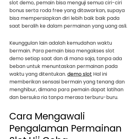
slot demo, pemain bisa menguji semua ciri-ciri
bonus serta roda free yang ditawarkan, supaya
bisa mempersiapkan diri lebih baik baik pada
saat beralih ke dalam permainan yang uang asli.
Keunggulan lain adalah kemudahan waktu
bermain. Para pemain bisa mengakses slot
demo setiap saat dan di mana saja, tanpa ada
beban untuk menuntaskan permainan pada
waktu yang ditentukan.
demo slot
Hal ini
memberikan sensasi bermain yang tenang dan
menghibur, dimana para pemain dapat latihan
dan bersuka ria tanpa merasa terburu-buru.
Cara Mengawali
Pengalaman Permainan