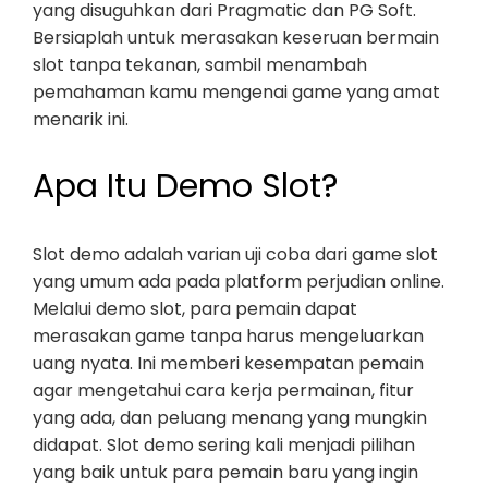
yang disuguhkan dari Pragmatic dan PG Soft.
Bersiaplah untuk merasakan keseruan bermain
slot tanpa tekanan, sambil menambah
pemahaman kamu mengenai game yang amat
menarik ini.
Apa Itu Demo Slot?
Slot demo adalah varian uji coba dari game slot
yang umum ada pada platform perjudian online.
Melalui demo slot, para pemain dapat
merasakan game tanpa harus mengeluarkan
uang nyata. Ini memberi kesempatan pemain
agar mengetahui cara kerja permainan, fitur
yang ada, dan peluang menang yang mungkin
didapat. Slot demo sering kali menjadi pilihan
yang baik untuk para pemain baru yang ingin