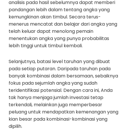
analisis pada hasil sebelumnya dapat memberi
pandangan lebih dalam tentang angka yang
kemungkinan akan timbul. Secara terus-
menerus mencatat dan belajar dari angka yang
telah keluar dapat menolong pemain
menentukan angka yang punya probabilitas
lebih tinggi untuk timbul kembali.
Selanjutnya, batasi level taruhan yang dibuat
pada setiap putaran. Daripada taruhan pada
banyak kombinasi dalam bersamaan, sebaiknya
fokus pada sejumlah angka yang sudah
teridentifikasi potensial. Dengan cara ini, Anda
tak hanya menjaga jumlah investasi tetap
terkendali, melainkan juga memperbesar
peluang untuk mendapatkan kemenangan yang
kian besar pada kombinasi-kombinasi yang
dipilih.