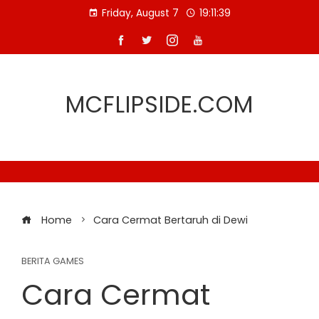
Skip
Friday, August 7
19:11:39
to
content
MCFLIPSIDE.COM
Home
Cara Cermat Bertaruh di Dewi
BERITA GAMES
Cara Cermat