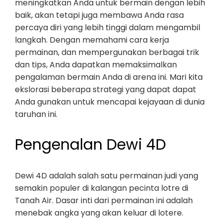
meningkatkan Anda untuk bermain dengan lebih
baik, akan tetapi juga membawa Anda rasa
percaya diri yang lebih tinggi dalam mengambil
langkah. Dengan memahami cara kerja
permainan, dan mempergunakan berbagai trik
dan tips, Anda dapatkan memaksimalkan
pengalaman bermain Anda di arena ini. Mari kita
ekslorasi beberapa strategi yang dapat dapat
Anda gunakan untuk mencapai kejayaan di dunia
taruhan ini.
Pengenalan Dewi 4D
Dewi 4D adalah salah satu permainan judi yang
semakin populer di kalangan pecinta lotre di
Tanah Air. Dasar inti dari permainan ini adalah
menebak angka yang akan keluar di lotere.