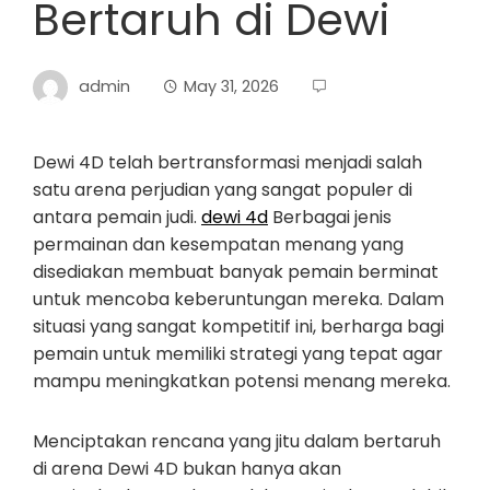
Bertaruh di Dewi
admin
May 31, 2026
Dewi 4D telah bertransformasi menjadi salah
satu arena perjudian yang sangat populer di
antara pemain judi.
dewi 4d
Berbagai jenis
permainan dan kesempatan menang yang
disediakan membuat banyak pemain berminat
untuk mencoba keberuntungan mereka. Dalam
situasi yang sangat kompetitif ini, berharga bagi
pemain untuk memiliki strategi yang tepat agar
mampu meningkatkan potensi menang mereka.
Menciptakan rencana yang jitu dalam bertaruh
di arena Dewi 4D bukan hanya akan