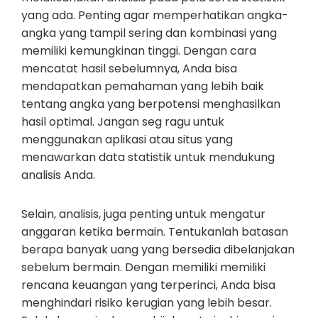
yang ada. Penting agar memperhatikan angka-
angka yang tampil sering dan kombinasi yang
memiliki kemungkinan tinggi. Dengan cara
mencatat hasil sebelumnya, Anda bisa
mendapatkan pemahaman yang lebih baik
tentang angka yang berpotensi menghasilkan
hasil optimal. Jangan seg ragu untuk
menggunakan aplikasi atau situs yang
menawarkan data statistik untuk mendukung
analisis Anda.
Selain, analisis, juga penting untuk mengatur
anggaran ketika bermain. Tentukanlah batasan
berapa banyak uang yang bersedia dibelanjakan
sebelum bermain. Dengan memiliki memiliki
rencana keuangan yang terperinci, Anda bisa
menghindari risiko kerugian yang lebih besar.