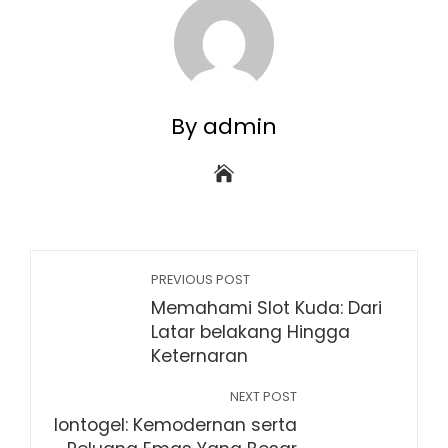
By admin
PREVIOUS POST
Memahami Slot Kuda: Dari
Latar belakang Hingga
Keternaran
NEXT POST
Iontogel: Kemodernan serta