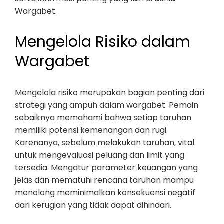
Wargabet.
Mengelola Risiko dalam
Wargabet
Mengelola risiko merupakan bagian penting dari
strategi yang ampuh dalam wargabet. Pemain
sebaiknya memahami bahwa setiap taruhan
memiliki potensi kemenangan dan rugi.
Karenanya, sebelum melakukan taruhan, vital
untuk mengevaluasi peluang dan limit yang
tersedia. Mengatur parameter keuangan yang
jelas dan mematuhi rencana taruhan mampu
menolong meminimalkan konsekuensi negatif
dari kerugian yang tidak dapat dihindari.