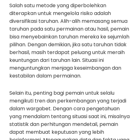
Salah satu metode yang diperbolehkan
diterapkan untuk mengelola risiko adalah
diversifikasi taruhan. Alih-alih memasang semua
taruhan pada satu permainan atau hasil, pemain
bisa menyebainkan taruhan mereka ke sejumlah
pilihan. Dengan demikian, jika satu taruhan tidak
berhasil, masih terdapat peluang untuk meraih
keuntungan dari taruhan lain. Situasi ini
menguntungkan menjaga keseimbangan dan
kestabilan dalam permainan.
Selain itu, penting bagi pemain untuk selalu
mengikuti tren dan perkembangan yang terjadi
dalam wargabet. Dengan cara pengetahuan
yang mendalam tentang situasi saat ini, misalnya
statistik dan perhitungan mendetail, pemain
dapat membuat keputusan yang lebih
berinformasi. Menggunakan data dan fakta yang