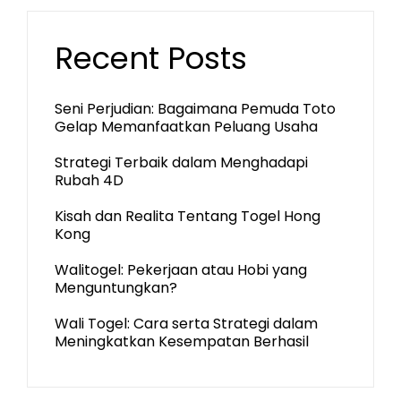
Recent Posts
Seni Perjudian: Bagaimana Pemuda Toto
Gelap Memanfaatkan Peluang Usaha
Strategi Terbaik dalam Menghadapi
Rubah 4D
Kisah dan Realita Tentang Togel Hong
Kong
Walitogel: Pekerjaan atau Hobi yang
Menguntungkan?
Wali Togel: Cara serta Strategi dalam
Meningkatkan Kesempatan Berhasil