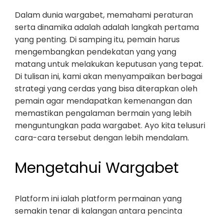
Dalam dunia wargabet, memahami peraturan
serta dinamika adalah adalah langkah pertama
yang penting. Di samping itu, pemain harus
mengembangkan pendekatan yang yang
matang untuk melakukan keputusan yang tepat.
Di tulisan ini, kami akan menyampaikan berbagai
strategi yang cerdas yang bisa diterapkan oleh
pemain agar mendapatkan kemenangan dan
memastikan pengalaman bermain yang lebih
menguntungkan pada wargabet. Ayo kita telusuri
cara-cara tersebut dengan lebih mendalam.
Mengetahui Wargabet
Platform ini ialah platform permainan yang
semakin tenar di kalangan antara pencinta