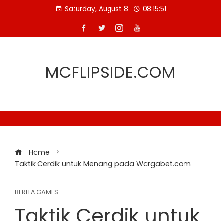
Skip
Saturday, August 8
08:15:51
to
content
MCFLIPSIDE.COM
Home
Taktik Cerdik untuk Menang pada Wargabet.com
BERITA GAMES
Taktik Cerdik untuk