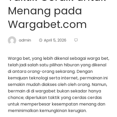
Menang pada
Wargabet.com
admin
April 5, 2026
Warga bet, yang lebih dikenal sebagai warga bet,
telah jadi salah satu pilihan hiburan yang dikenal
di antara orang-orang sekarang. Dengan
kemajuan teknologi serta internet, permainan ini
semakin mudah diakses oleh oleh orang. Namun,
bermain di di wargabet bukan sekadar hanya
chance; diperlukan taktik yang cerdas cerdas
untuk memperbesar kesempatan menang dan
meminimalkan kemungkinan kerugian.