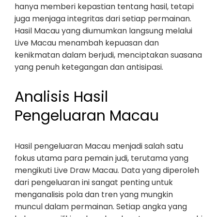
hanya memberi kepastian tentang hasil, tetapi
juga menjaga integritas dari setiap permainan.
Hasil Macau yang diumumkan langsung melalui
Live Macau menambah kepuasan dan
kenikmatan dalam berjudi, menciptakan suasana
yang penuh ketegangan dan antisipasi.
Analisis Hasil
Pengeluaran Macau
Hasil pengeluaran Macau menjadi salah satu
fokus utama para pemain judi, terutama yang
mengikuti Live Draw Macau. Data yang diperoleh
dari pengeluaran ini sangat penting untuk
menganalisis pola dan tren yang mungkin
muncul dalam permainan. Setiap angka yang