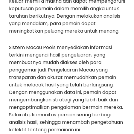
keluar memiliki makna dan dapat mempengaruhi
keputusan pemain dalam memilih angka untuk
taruhan berikutnya. Dengan melakukan analisis
yang mendalam, para pemain dapat
meningkatkan peluang mereka untuk menang.
Sistem Macau Pools menyediakan informasi
terkini mengenai hasil pengeluaran, yang
membuatnya mudah diakses oleh para
penggemar judi. Pengeluaran Macau yang
transparan dan akurat memudahkan pemain
untuk melacak hasil yang telah berlangsung.
Dengan menggunakan data ini, pemain dapat
mengembangkan strategi yang lebih baik dan
mengoptimalkan pengalaman bermain mereka.
Selain itu, komunitas pemain sering berbagi
analisis hasil, sehingga menambah pengetahuan
kolektif tentang permainan ini.