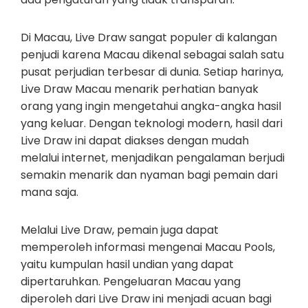
Di Macau, Live Draw sangat populer di kalangan
penjudi karena Macau dikenal sebagai salah satu
pusat perjudian terbesar di dunia. Setiap harinya,
Live Draw Macau menarik perhatian banyak
orang yang ingin mengetahui angka-angka hasil
yang keluar. Dengan teknologi modern, hasil dari
Live Draw ini dapat diakses dengan mudah
melalui internet, menjadikan pengalaman berjudi
semakin menarik dan nyaman bagi pemain dari
mana saja.
Melalui Live Draw, pemain juga dapat
memperoleh informasi mengenai Macau Pools,
yaitu kumpulan hasil undian yang dapat
dipertaruhkan. Pengeluaran Macau yang
diperoleh dari Live Draw ini menjadi acuan bagi