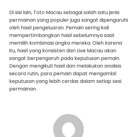
Di sisi lain, Toto Macau sebagai salah satu jenis
permainan yang populer juga sangat dipengaruhi
oleh hasil pengeluaran. Pemain sering kali
mempertimbangkan hasil sebelumnya saat
memilih kombinasi angka mereka. Oleh karena
itu, hasil yang konsisten dari Live Macau akan
sangat berpengaruh pada keputusan pemain.
Dengan mengikuti hasil dan melakukan analisis
secara rutin, para pemain dapat mengambil
keputusan yang lebih cerdas dalam setiap sesi
permainan.