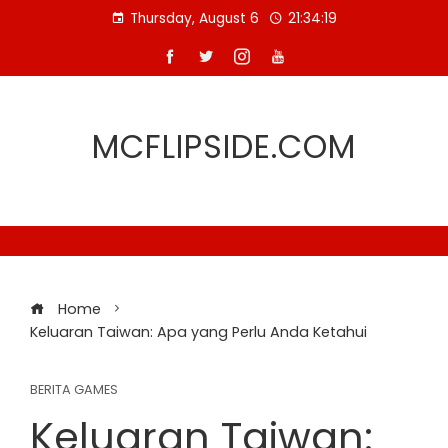
Skip
Thursday, August 6
21:34:20
to
content
MCFLIPSIDE.COM
Home
Keluaran Taiwan: Apa yang Perlu Anda Ketahui
BERITA GAMES
Keluaran Taiwan: