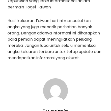
keputusan yang lebih informasional dalam
bermain Togel Taiwan.
Hasil keluaran Taiwan hari ini mencatatkan
angka yang juga menarik perhatian banyak
orang. Dengan adanya informasi ini, diharapkan
para pemain dapat meningkatkan peluang
mereka. Jangan lupa untuk selalu memeriksa
angka keluaran terbaru untuk tetap update dan
mendapatkan informasi yang akurat.