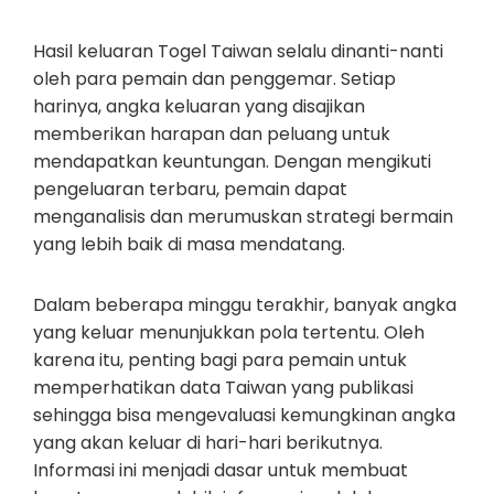
Hasil keluaran Togel Taiwan selalu dinanti-nanti
oleh para pemain dan penggemar. Setiap
harinya, angka keluaran yang disajikan
memberikan harapan dan peluang untuk
mendapatkan keuntungan. Dengan mengikuti
pengeluaran terbaru, pemain dapat
menganalisis dan merumuskan strategi bermain
yang lebih baik di masa mendatang.
Dalam beberapa minggu terakhir, banyak angka
yang keluar menunjukkan pola tertentu. Oleh
karena itu, penting bagi para pemain untuk
memperhatikan data Taiwan yang publikasi
sehingga bisa mengevaluasi kemungkinan angka
yang akan keluar di hari-hari berikutnya.
Informasi ini menjadi dasar untuk membuat