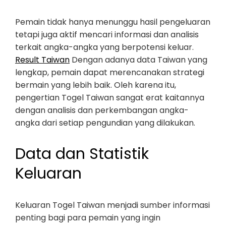
Pemain tidak hanya menunggu hasil pengeluaran
tetapi juga aktif mencari informasi dan analisis
terkait angka-angka yang berpotensi keluar.
Result Taiwan
Dengan adanya data Taiwan yang
lengkap, pemain dapat merencanakan strategi
bermain yang lebih baik. Oleh karena itu,
pengertian Togel Taiwan sangat erat kaitannya
dengan analisis dan perkembangan angka-
angka dari setiap pengundian yang dilakukan.
Data dan Statistik
Keluaran
Keluaran Togel Taiwan menjadi sumber informasi
penting bagi para pemain yang ingin