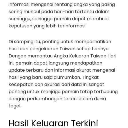
informasi mengenai rentang angka yang paling
sering muncul pada hari-hari tertentu dalam
seminggu, sehingga pemain dapat membuat
keputusan yang lebih terinformasi.
Di samping itu, penting untuk memperhatikan
hasil dari pengeluaran Taiwan setiap harinya.
Dengan memantau Angka Keluaran Taiwan Hari
Ini, pemain dapat langsung mendapatkan
update terbaru dan informasi akurat mengenai
hasil yang baru saja diumumkan. Tingkat
kecepatan dan akurasi dari data ini sangat
penting untuk menjaga pemain tetap terhubung
dengan perkembangan terkini dalam dunia
togel.
Hasil Keluaran Terkini