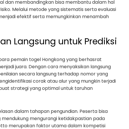
asal dan membandingkan bisa membantu dalam hal
ko. Melalui metode yang sistematis serta evaluasi
sa menjadi efektif serta memungkinkan menambah
n Langsung untuk Prediksi
i para pemain togel Hongkong yang berhasrat
njadi juara. Dengan cara menyaksikan langsung
penilaian secara langsung terhadap nomor yang
ngidentifikasi corak atau alur yang mungkin terjadi
uat strategi yang optimal untuk taruhan
jelasan dalam tahapan pengundian. Peserta bisa
ang mendukung mengurangi ketidakpastian pada
lotto merupakan faktor utama dalam kompetisi