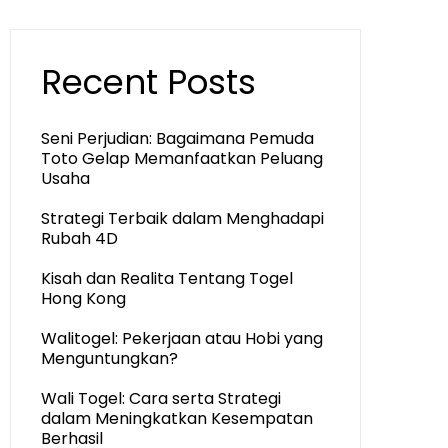
Recent Posts
Seni Perjudian: Bagaimana Pemuda
Toto Gelap Memanfaatkan Peluang
Usaha
Strategi Terbaik dalam Menghadapi
Rubah 4D
Kisah dan Realita Tentang Togel
Hong Kong
Walitogel: Pekerjaan atau Hobi yang
Menguntungkan?
Wali Togel: Cara serta Strategi
dalam Meningkatkan Kesempatan
Berhasil