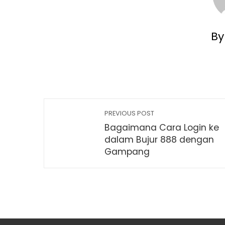
By
PREVIOUS POST
Bagaimana Cara Login ke
dalam Bujur 888 dengan
Gampang