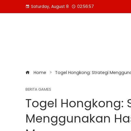
Skip
Saturday, August 8
02:56:58
to
content
Home
Togel Hongkong: Strategi Mengguna
BERITA GAMES
Togel Hongkong: S
Menggunakan Hasi