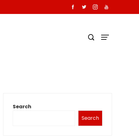
Search
Search