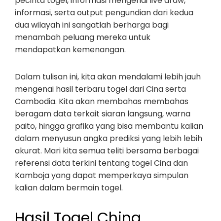
pecinta togel, informasi mengenai live draw,
informasi, serta output pengundian dari kedua
dua wilayah ini sangatlah berharga bagi
menambah peluang mereka untuk
mendapatkan kemenangan.
Dalam tulisan ini, kita akan mendalami lebih jauh
mengenai hasil terbaru togel dari Cina serta
Cambodia. Kita akan membahas membahas
beragam data terkait siaran langsung, warna
paito, hingga grafika yang bisa membantu kalian
dalam menyusun angka prediksi yang lebih lebih
akurat. Mari kita semua teliti bersama berbagai
referensi data terkini tentang togel Cina dan
Kamboja yang dapat memperkaya simpulan
kalian dalam bermain togel.
Hasil Togel China