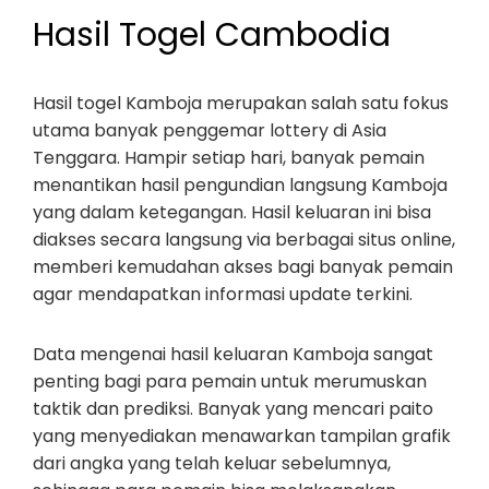
Hasil Togel Cambodia
Hasil togel Kamboja merupakan salah satu fokus
utama banyak penggemar lottery di Asia
Tenggara. Hampir setiap hari, banyak pemain
menantikan hasil pengundian langsung Kamboja
yang dalam ketegangan. Hasil keluaran ini bisa
diakses secara langsung via berbagai situs online,
memberi kemudahan akses bagi banyak pemain
agar mendapatkan informasi update terkini.
Data mengenai hasil keluaran Kamboja sangat
penting bagi para pemain untuk merumuskan
taktik dan prediksi. Banyak yang mencari paito
yang menyediakan menawarkan tampilan grafik
dari angka yang telah keluar sebelumnya,