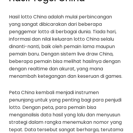
Hasil lotto China adalah mulai perbincangan
yang sangat dibicarakan dari beberapa
penggemar lotto di berbagai dunia. Tiada hari,
informasi dan nilai keluaran lotto China selalu
dinanti-nanti, baik oleh pemain lama maupun
pemain baru. Dengan sistem live draw China,
beberapa pemain bisa melihat hasilnya dengan
dengan realtime dan akurat, yang mana
menambah ketegangan dan keseruan di games.
Peta China kembali menjadi instrumen
penunjang untuk yang penting bagi para penjudi
lotto. Dengan peta, para pemain bisa
menganalisis data hasil yang lalu dan menyusun
strategi dalam rangka menemukan nomor yang
tepat. Data tersebut sangat berharga, terutama