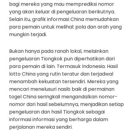
bagi mereka yang mau memprediksi nomor
yang akan keluar di pengeluaran berikutnya.
Selain itu, grafik informasi China memudahkan
para pemain untuk melihat pola dan arah yang
mungkin terjadi.
Bukan hanya pada ranah lokal, melainkan
pengeluaran Tiongkok pun diperhatikan dari
para pemain di lain. Termasuk Indonesia. Hasil
lotto China yang rutin teratur dan terjadwal
menambah kekuatan tersendiri. Mereka yang
mencari menelusuri nasib baik di permainan
togel China seringkali mengandalkan nomor-
nomor dari hasil sebelumnya, menjadikan setiap
pengeluaran dan hasil Tiongkok sebagai
informasi informasi yang berharga dalam
perjalanan mereka sendiri.