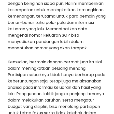
dengan keinginan siapa pun. Hal ini memberikan
kesempatan untuk meningkatkan kemungkinan
kemenangan, terutama untuk para pemain yang
benar-benar tahu pola-pola dan informasi
keluaran yang lalu. Memanfaatkan data
mengenai nomor keluaran SGP bisa
menyediakan pandangan lebih dalam
menentukan nomor yang akan tampak.
Kemudian, bermain dengan cermat juga krusial
dalam meningkatkan peluang menang.
Partisipan sebaiknya tidak hanya berharap pada
keberuntungan saja, tetapi juga melaksanakan
analisa pada informasi keluaran dan hasil yang
lalu. Penggunaan taktik jangka panjang lamanya
dalam melakukan taruhan, serta mengatur
budget yang disiplin, bisa menolong partisipan
untuk tetap fokus serta tidak kejebak dalam