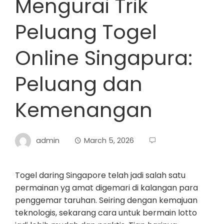
Mengurai Trik
Peluang Togel
Online Singapura:
Peluang dan
Kemenangan
admin
March 5, 2026
Togel daring Singapore telah jadi salah satu
permainan yg amat digemari di kalangan para
penggemar taruhan. Seiring dengan kemajuan
teknologis, sekarang cara untuk bermain lotto