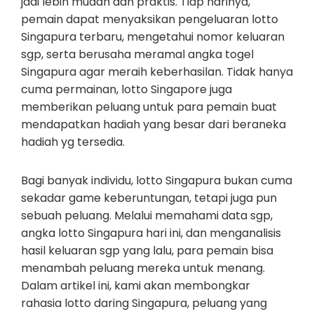
jadi lebih mudah dan praktis. Tiap harinya,
pemain dapat menyaksikan pengeluaran lotto
Singapura terbaru, mengetahui nomor keluaran
sgp, serta berusaha meramal angka togel
Singapura agar meraih keberhasilan. Tidak hanya
cuma permainan, lotto Singapore juga
memberikan peluang untuk para pemain buat
mendapatkan hadiah yang besar dari beraneka
hadiah yg tersedia.
Bagi banyak individu, lotto Singapura bukan cuma
sekadar game keberuntungan, tetapi juga pun
sebuah peluang. Melalui memahami data sgp,
angka lotto Singapura hari ini, dan menganalisis
hasil keluaran sgp yang lalu, para pemain bisa
menambah peluang mereka untuk menang.
Dalam artikel ini, kami akan membongkar
rahasia lotto daring Singapura, peluang yang