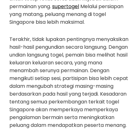
permainan yang.
supertogel
Melalui persiapan
yang matang, peluang menang di togel
Singapore bisa lebih maksimal.
Terakhir, tidak lupakan pentingnya menyaksikan
hasil-hasil pengundian secara langsung. Dengan
undian langsung togel, pemain bisa melihat hasil
keluaran keluaran secara, yang mana
menambah serunya permainan. Dengan
mengikuti setiap sesi, partisipan bisa lebih cepat
dalam mengubah strategi masing-masing
berdasarkan pada hasil yang terjadi. Kesadaran
tentang semua perkembangan terkait togel
Singapore akan memperkaya memperkaya
pengalaman bermain serta meningkatkan
peluang dalam mendapatkan peserta menang.