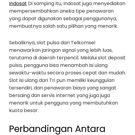
Indosat
Di samping itu, Indosat juga menyediakan
mempersembahkan aneka tipe penawaran
yang dapat digunakan sebagai penggunanya,
membuatnya salah satu pilihan yang menarik.
Sebaliknya, slot pulsa dari Telkomsel
menawarkan jaringan signal yang lebih luas,
terutama di daerah terpencil. Melalui slot deposit
pulsa, pengguna bisa menambah isi ulang
sewaktu-waktu secara proses cepat dan mudah.
Slot isi ulang dari Tri pun memiliki keunggulan
tersendiri, dari penawaran biaya yang sangat
bersaing dan servis internet yang juga juga
menarik untuk pengguna yang membutuhkan
kuota besar.
Perbandingan Antara