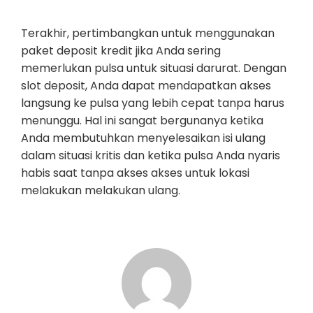
Terakhir, pertimbangkan untuk menggunakan
paket deposit kredit jika Anda sering
memerlukan pulsa untuk situasi darurat. Dengan
slot deposit, Anda dapat mendapatkan akses
langsung ke pulsa yang lebih cepat tanpa harus
menunggu. Hal ini sangat bergunanya ketika
Anda membutuhkan menyelesaikan isi ulang
dalam situasi kritis dan ketika pulsa Anda nyaris
habis saat tanpa akses akses untuk lokasi
melakukan melakukan ulang.