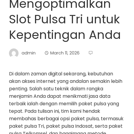
Mengoptimalkan
Slot Pulsa Tri untuk
Kepentingan Anda
admin
March 11, 2026
Di dalam zaman digital sekarang, kebutuhan
akan akses internet yang andalan semakin lebih
penting. Salah satu teknik dalam rangka
menjamin Anda dapat menikmati jasa data
terbaik ialah dengan memilih paket pulsa yang
tepat. Pada tulisan ini, tim kami hendak
membahas berbagai opsi paket pulsa, termasuk
paket pulsa Tri, paket pulsa Indosat, serta paket
pulsa Telkomsel, dan bagaimana metode