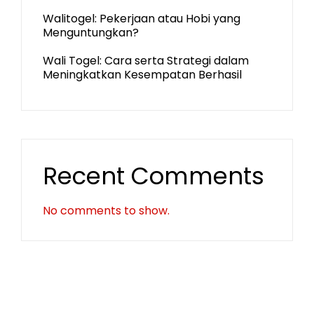
Walitogel: Pekerjaan atau Hobi yang
Menguntungkan?
Wali Togel: Cara serta Strategi dalam
Meningkatkan Kesempatan Berhasil
Recent Comments
No comments to show.