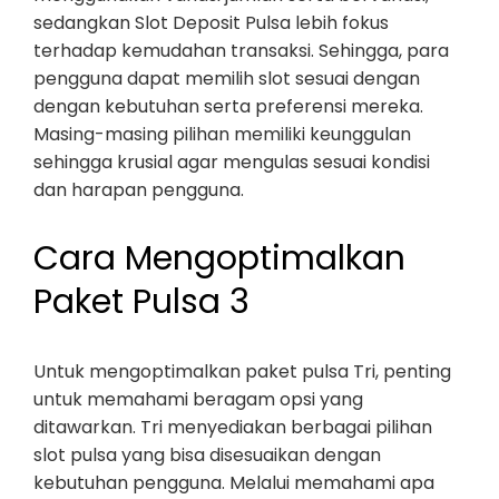
sedangkan Slot Deposit Pulsa lebih fokus
terhadap kemudahan transaksi. Sehingga, para
pengguna dapat memilih slot sesuai dengan
dengan kebutuhan serta preferensi mereka.
Masing-masing pilihan memiliki keunggulan
sehingga krusial agar mengulas sesuai kondisi
dan harapan pengguna.
Cara Mengoptimalkan
Paket Pulsa 3
Untuk mengoptimalkan paket pulsa Tri, penting
untuk memahami beragam opsi yang
ditawarkan. Tri menyediakan berbagai pilihan
slot pulsa yang bisa disesuaikan dengan
kebutuhan pengguna. Melalui memahami apa