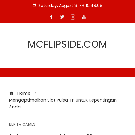
Skip
Saturday, August 8
15:49:10
to
content
MCFLIPSIDE.COM
Home
Mengoptimalkan Slot Pulsa Tri untuk Kepentingan
Anda
BERITA GAMES