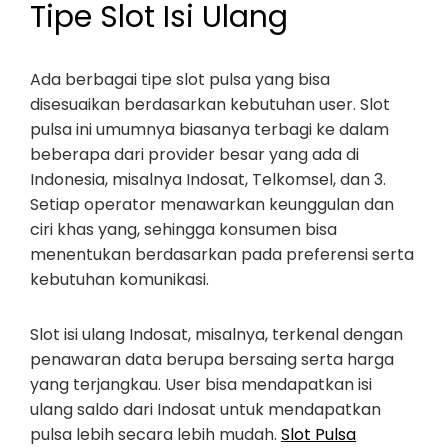
Tipe Slot Isi Ulang
Ada berbagai tipe slot pulsa yang bisa
disesuaikan berdasarkan kebutuhan user. Slot
pulsa ini umumnya biasanya terbagi ke dalam
beberapa dari provider besar yang ada di
Indonesia, misalnya Indosat, Telkomsel, dan 3.
Setiap operator menawarkan keunggulan dan
ciri khas yang, sehingga konsumen bisa
menentukan berdasarkan pada preferensi serta
kebutuhan komunikasi.
Slot isi ulang Indosat, misalnya, terkenal dengan
penawaran data berupa bersaing serta harga
yang terjangkau. User bisa mendapatkan isi
ulang saldo dari Indosat untuk mendapatkan
pulsa lebih secara lebih mudah.
Slot Pulsa