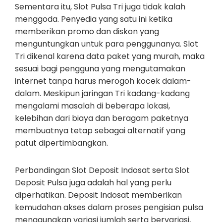
Sementara itu, Slot Pulsa Tri juga tidak kalah
menggoda. Penyedia yang satu ini ketika
memberikan promo dan diskon yang
menguntungkan untuk para penggunanya. Slot
Tri dikenal karena data paket yang murah, maka
sesuai bagi pengguna yang mengutamakan
internet tanpa harus merogoh kocek dalam-
dalam. Meskipun jaringan Tri kadang-kadang
mengalami masalah di beberapa lokasi,
kelebihan dari biaya dan beragam paketnya
membuatnya tetap sebagai alternatif yang
patut dipertimbangkan.
Perbandingan Slot Deposit Indosat serta Slot
Deposit Pulsa juga adalah hal yang perlu
diperhatikan. Deposit Indosat memberikan
kemudahan akses dalam proses pengisian pulsa
menggunakan variasi jumlah serta bervariasi,