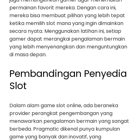
permainan favorit mereka. Dengan cara ini,
mereka bisa membuat pilihan yang lebih tepat
ketika memilih slot mana yang ingin dimainkan
secara nyata. Menggunakan latihan ini, setiap
gamer dapat merangkai pengalaman bermain
yang lebih menyenangkan dan menguntungkan
di masa depan.
Pembandingan Penyedia
Slot
Dalam alam game slot online, ada beraneka
provider perangkat pengembangan yang
menawarkan pengalaman bermain yang sangat
berbeda. Pragmatic dikenal punya kumpulan
game yang banyak dan inovatif, yang