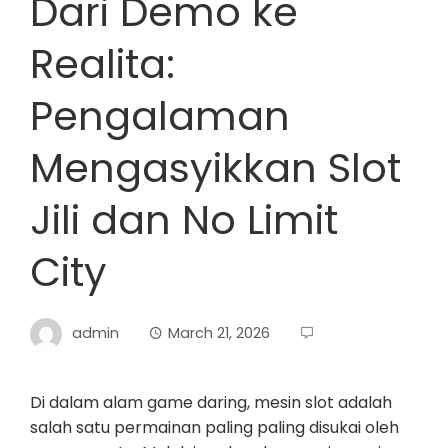
Dari Demo ke
Realita:
Pengalaman
Mengasyikkan Slot
Jili dan No Limit
City
admin
March 21, 2026
Di dalam alam game daring, mesin slot adalah
salah satu permainan paling paling disukai oleh