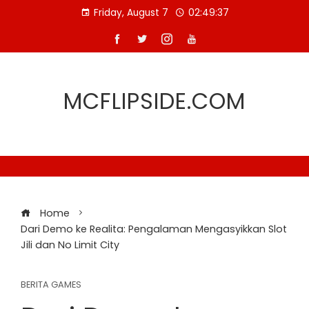
Skip
Friday, August 7
02:49:37
to
content
MCFLIPSIDE.COM
Home
Dari Demo ke Realita: Pengalaman Mengasyikkan Slot
Jili dan No Limit City
BERITA GAMES