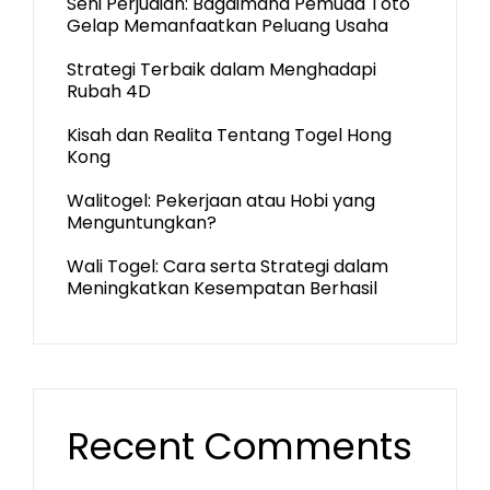
Seni Perjudian: Bagaimana Pemuda Toto
Gelap Memanfaatkan Peluang Usaha
Strategi Terbaik dalam Menghadapi
Rubah 4D
Kisah dan Realita Tentang Togel Hong
Kong
Walitogel: Pekerjaan atau Hobi yang
Menguntungkan?
Wali Togel: Cara serta Strategi dalam
Meningkatkan Kesempatan Berhasil
Recent Comments