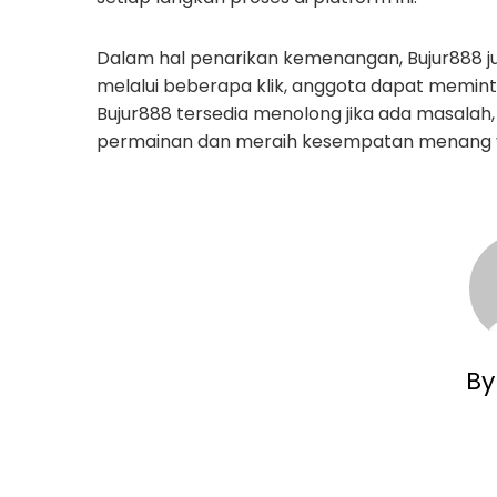
Dalam hal penarikan kemenangan, Bujur888 
melalui beberapa klik, anggota dapat memint
Bujur888 tersedia menolong jika ada masalah
permainan dan meraih kesempatan menang y
By