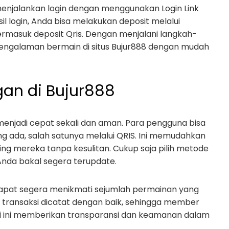
 menjalankan login dengan menggunakan Login Link
il login, Anda bisa melakukan deposit melalui
asuk deposit Qris. Dengan menjalani langkah-
 pengalaman bermain di situs Bujur888 dengan mudah
gan di Bujur888
 menjadi cepat sekali dan aman. Para pengguna bisa
 ada, salah satunya melalui QRIS. Ini memudahkan
g mereka tanpa kesulitan. Cukup saja pilih metode
o Anda bakal segera terupdate.
dapat segera menikmati sejumlah permainan yang
transaksi dicatat dengan baik, sehingga member
si ini memberikan transparansi dan keamanan dalam