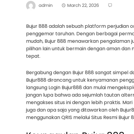
admin
March 22, 2026
Bujur 888 adalah sebuah platform perjudian o
penggemar taruhan. Dengan berbagai permain
mudah, Bujur 888 menawarkan pengalaman jud
pilihan lain untuk bermain dengan aman dan 
tepat.
Bergabung dengan Bujur 888 sangat simpel dan
Bujur888 dirancang untuk kenyamanan pengg
langsung Login Bujur888 dan mulai mengeksplo
jangan lupa bahwa ada sejumlah tautan altern
mengakses situs ini dengan lebih praktis. Ma
juga dan apa saja yang ditawarkan oleh Buju
menggunakan QRIS melalui Situs Resmi Bujur 8