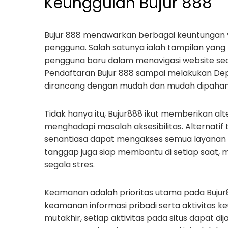
Keunggulan Bujur 888
Bujur 888 menawarkan berbagai keuntungan 
pengguna. Salah satunya ialah tampilan ya
pengguna baru dalam menavigasi website secara
Pendaftaran Bujur 888 sampai melakukan Depos
dirancang dengan mudah dan mudah dipaham
Tidak hanya itu, Bujur888 ikut memberikan al
menghadapi masalah aksesibilitas. Alternat
senantiasa dapat mengakses semua layanan 
tanggap juga siap membantu di setiap saat, m
segala stres.
Keamanan adalah prioritas utama pada Bujur8
keamanan informasi pribadi serta aktivitas 
mutakhir, setiap aktivitas pada situs dapat 