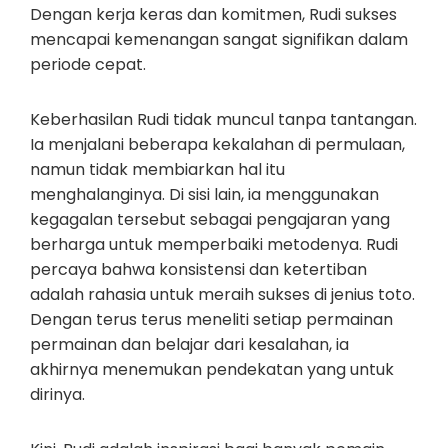
Dengan kerja keras dan komitmen, Rudi sukses
mencapai kemenangan sangat signifikan dalam
periode cepat.
Keberhasilan Rudi tidak muncul tanpa tantangan.
Ia menjalani beberapa kekalahan di permulaan,
namun tidak membiarkan hal itu
menghalanginya. Di sisi lain, ia menggunakan
kegagalan tersebut sebagai pengajaran yang
berharga untuk memperbaiki metodenya. Rudi
percaya bahwa konsistensi dan ketertiban
adalah rahasia untuk meraih sukses di jenius toto.
Dengan terus terus meneliti setiap permainan
permainan dan belajar dari kesalahan, ia
akhirnya menemukan pendekatan yang untuk
dirinya.