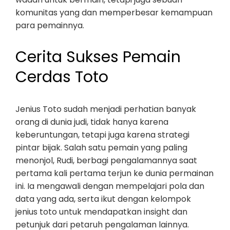
komunitas yang dan memperbesar kemampuan
para pemainnya.
Cerita Sukses Pemain
Cerdas Toto
Jenius Toto sudah menjadi perhatian banyak
orang di dunia judi, tidak hanya karena
keberuntungan, tetapi juga karena strategi
pintar bijak. Salah satu pemain yang paling
menonjol, Rudi, berbagi pengalamannya saat
pertama kali pertama terjun ke dunia permainan
ini. Ia mengawali dengan mempelajari pola dan
data yang ada, serta ikut dengan kelompok
jenius toto untuk mendapatkan insight dan
petunjuk dari petaruh pengalaman lainnya.