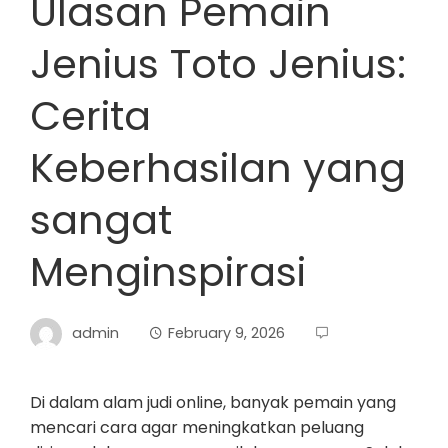
Ulasan Pemain
Jenius Toto Jenius:
Cerita
Keberhasilan yang
sangat
Menginspirasi
admin
February 9, 2026
Di dalam alam judi online, banyak pemain yang
mencari cara agar meningkatkan peluang