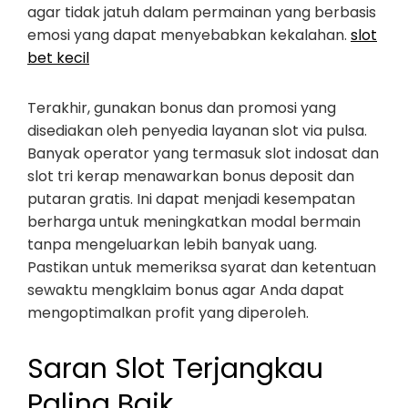
agar tidak jatuh dalam permainan yang berbasis
emosi yang dapat menyebabkan kekalahan.
slot
bet kecil
Terakhir, gunakan bonus dan promosi yang
disediakan oleh penyedia layanan slot via pulsa.
Banyak operator yang termasuk slot indosat dan
slot tri kerap menawarkan bonus deposit dan
putaran gratis. Ini dapat menjadi kesempatan
berharga untuk meningkatkan modal bermain
tanpa mengeluarkan lebih banyak uang.
Pastikan untuk memeriksa syarat dan ketentuan
sewaktu mengklaim bonus agar Anda dapat
mengoptimalkan profit yang diperoleh.
Saran Slot Terjangkau
Paling Baik