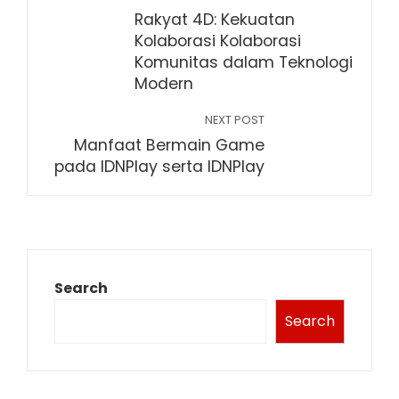
Rakyat 4D: Kekuatan
Kolaborasi Kolaborasi
Komunitas dalam Teknologi
Modern
NEXT POST
Manfaat Bermain Game
pada IDNPlay serta IDNPlay
Search
Search