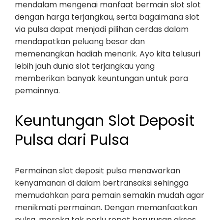
mendalam mengenai manfaat bermain slot slot
dengan harga terjangkau, serta bagaimana slot
via pulsa dapat menjadi pilihan cerdas dalam
mendapatkan peluang besar dan
memenangkan hadiah menarik. Ayo kita telusuri
lebih jauh dunia slot terjangkau yang
memberikan banyak keuntungan untuk para
pemainnya.
Keuntungan Slot Deposit
Pulsa dari Pulsa
Permainan slot deposit pulsa menawarkan
kenyamanan di dalam bertransaksi sehingga
memudahkan para pemain semakin mudah agar
menikmati permainan. Dengan memanfaatkan
pulsa, mereka tak perlu repot berurusan akses