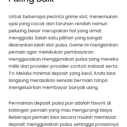
Untuk beberapa pecinta game slot, menemukan
opsi yang cocok dari taruhan rendah namun
peluang besar merupakan hal yang amat
menggoda. Salah satu pilihan yang sangat
disarankan ialah slot pulsa. Game ini mengizinkan
pemain agar melakukan pembayaran
menggunakan menggunakan pulsa yang mereka
miliki dari provider provider contoh Indosat serta
Tri. Melalui minimal deposit yang kecil, Anda bisa
langsung merasakan sensasi bermain tanpa
mengeluarkan membayar banyak uang.
Permainan deposit pulsa pun adalah favorit di
kalangan pemain yang mau mengurangi biaya.
Beberapa pemain bisa secara mudah membuat
deposit menggunakan pulsa, sehingga prosesnya