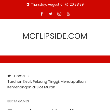
Skip
Thursday, August 6
20:38:40
to
content
MCFLIPSIDE.COM
Home
Taruhan Kecil, Peluang Tinggi: Mendapatkan
Kemenangan di Slot Murah
BERITA GAMES