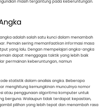
engundian masih tergantung pada keberuntungan.
 Angka
 angka adalah salah satu kunci dalam menambah
r. Pemain sering memanfaatkan informasi masa
utput yang lalu. Dengan mempelajari angka-angka
pemain dapat menggagas taktik yang lebih baik
adar permainan keberuntungan, namun
ode statistik dalam analisis angka. Beberapa
gar menghitung kemungkinan munculnya nomor
esi atau penggunaan algoritma komputer untuk
yang berguna. Walaupun tidak terdapat kepastian,
ambil pilihan yang lebih tepat dan menambah rasa