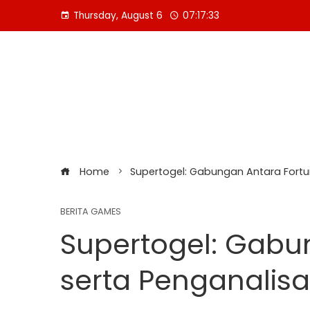
Skip
Thursday, August 6
07:17:33
to
content
Home
Supertogel: Gabungan Antara Fort
BERITA GAMES
Supertogel: Gabu
serta Penganalis