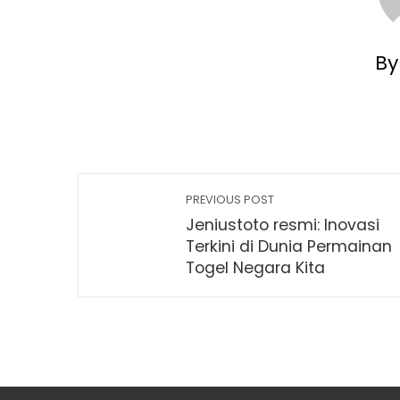
By
PREVIOUS POST
Jeniustoto resmi: Inovasi
Terkini di Dunia Permainan
Togel Negara Kita