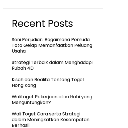
Recent Posts
Seni Perjudian: Bagaimana Pemuda
Toto Gelap Memanfaatkan Peluang
Usaha
Strategi Terbaik dalam Menghadapi
Rubah 4D
Kisah dan Realita Tentang Togel
Hong Kong
Walitogel: Pekerjaan atau Hobi yang
Menguntungkan?
Wali Togel: Cara serta Strategi
dalam Meningkatkan Kesempatan
Berhasil