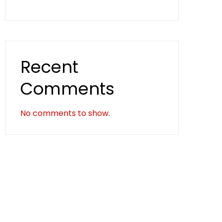
Recent
Comments
No comments to show.