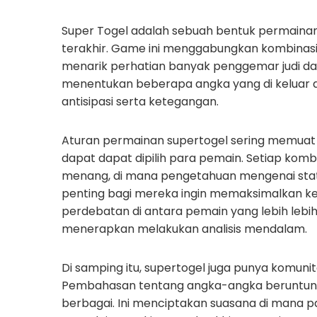
Super Togel adalah sebuah bentuk permainan
terakhir. Game ini menggabungkan kombinasi u
menarik perhatian banyak penggemar judi dan
menentukan beberapa angka yang di keluar 
antisipasi serta ketegangan.
Aturan permainan supertogel sering memuat 
dapat dapat dipilih para pemain. Setiap kom
menang, di mana pengetahuan mengenai stati
penting bagi mereka ingin memaksimalkan ke
perdebatan di antara pemain yang lebih le
menerapkan melakukan analisis mendalam.
Di samping itu, supertogel juga punya komunit
Pembahasan tentang angka-angka beruntung, p
berbagai. Ini menciptakan suasana di mana p