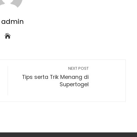
 admin
NEXT POST
Tips serta Trik Menang di
Supertogel