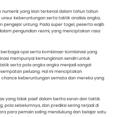
 numerik yang kian terkenal dalam tahun tahun
nsur keberuntungan serta taktik analisis angka,
 pengejar untung. Pada super togel, peserta wajib
dalam pengundian resmi, yang menciptakan rasa
berbagai opsi serta kombinasi-kombinasi yang
binasi mempunyai kemungkinan sendiri untuk
stik serta pola angka angka menjadi sangat
sempatan peluang. Hal ini menciptakan
bih chance keberuntungan semata dan mereka yang
as yang tidak pasif dalam berita saran dan taktik.
ola sebelumnya, dan prediksi sering terjadi di
ara para pemain saling mendukung dan belajar satu