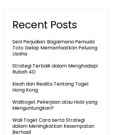
Recent Posts
Seni Perjudian: Bagaimana Pemuda
Toto Gelap Memanfaatkan Peluang
Usaha
Strategi Terbaik dalam Menghadapi
Rubah 4D
Kisah dan Realita Tentang Togel
Hong Kong
Walitogel: Pekerjaan atau Hobi yang
Menguntungkan?
Wali Togel: Cara serta Strategi
dalam Meningkatkan Kesempatan
Berhasil