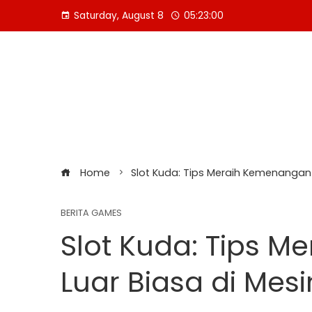
Skip
Saturday, August 8
05:23:00
to
content
Home
Slot Kuda: Tips Meraih Kemenangan L
BERITA GAMES
Slot Kuda: Tips 
Luar Biasa di Mesi