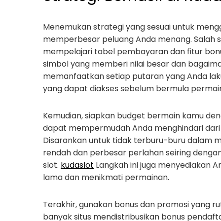
Menemukan strategi yang sesuai untuk menggu
memperbesar peluang Anda menang. Salah sat
mempelajari tabel pembayaran dan fitur bon
simbol yang memberi nilai besar dan bagaim
memanfaatkan setiap putaran yang Anda lakuk
yang dapat diakses sebelum bermula permai
Kemudian, siapkan budget bermain kamu den
dapat mempermudah Anda menghindari dari k
Disarankan untuk tidak terburu-buru dalam m
rendah dan perbesar perlahan seiring deng
slot.
kudaslot
Langkah ini juga menyediakan A
lama dan menikmati permainan.
Terakhir, gunakan bonus dan promosi yang rut
banyak situs mendistribusikan bonus pendaft