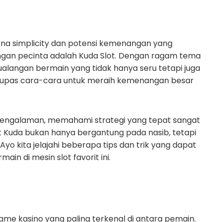
ena simplicity dan potensi kemenangan yang
alangan pecinta adalah Kuda Slot. Dengan ragam tema
ualangan bermain yang tidak hanya seru tetapi juga
engupas cara-cara untuk meraih kemenangan besar
engalaman, memahami strategi yang tepat sangat
t Kuda bukan hanya bergantung pada nasib, tetapi
. Ayo kita jelajahi beberapa tips dan trik yang dapat
in di mesin slot favorit ini.
ame kasino yang paling terkenal di antara pemain.