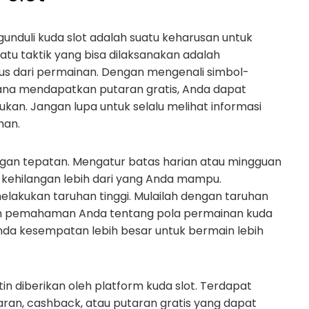
nduli kuda slot adalah suatu keharusan untuk
u taktik yang bisa dilaksanakan adalah
us dari permainan. Dengan mengenali simbol-
ana mendapatkan putaran gratis, Anda dapat
an. Jangan lupa untuk selalu melihat informasi
nan.
gan tepatan. Mengatur batas harian atau mingguan
ehilangan lebih dari yang Anda mampu.
elakukan taruhan tinggi. Mulailah dengan taruhan
an pemahaman Anda tentang pola permainan kuda
nda kesempatan lebih besar untuk bermain lebih
in diberikan oleh platform kuda slot. Terdapat
aran, cashback, atau putaran gratis yang dapat