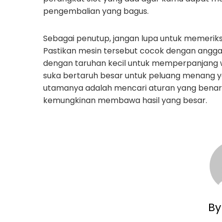
pengembalian yang bagus.
Sebagai penutup, jangan lupa untuk memeriksa 
Pastikan mesin tersebut cocok dengan angg
dengan taruhan kecil untuk memperpanjang w
suka bertaruh besar untuk peluang menang yan
utamanya adalah mencari aturan yang benar
kemungkinan membawa hasil yang besar.
By