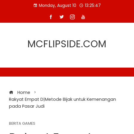
Skip
Monday, August 10
13:25:48
to
content
MCFLIPSIDE.COM
Home
Rakyat Empat D|Metode Bijak untuk Kemenangan
pada Pasar Judi
BERITA GAMES