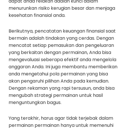
dapat anda relakan adalah kunci dalam
menurunkan risiko kerugian besar dan menjaga
kesehatan finansial anda.
Berikutnya, pencatatan keuangan finansial saat
bermain adalah tindakan yang cerdas. Dengan
mencatat setiap pemasukan dan pengeluaran
yang berkaitan dengan permainan, Anda bisa
mengevaluasi seberapa efektif anda mengelola
anggaran Anda. Ini juga membantu memberikan
anda mengetahui pola permainan yang bisa
akan pengaruhi pilihan Anda pada kemudian.
Dengan rekaman yang rapi tersusun, anda bisa
mengubah strategi permainan untuk hasil
menguntungkan bagus.
Yang terakhir, harus agar tidak terjebak dalam
permainan permainan hanya untuk memenuhi