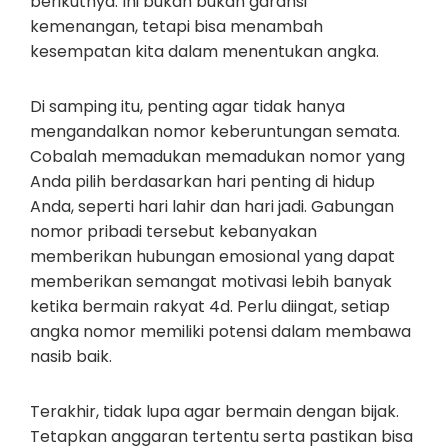
berikutnya. Ini bukan bukan garansi
kemenangan, tetapi bisa menambah
kesempatan kita dalam menentukan angka.
Di samping itu, penting agar tidak hanya
mengandalkan nomor keberuntungan semata.
Cobalah memadukan memadukan nomor yang
Anda pilih berdasarkan hari penting di hidup
Anda, seperti hari lahir dan hari jadi. Gabungan
nomor pribadi tersebut kebanyakan
memberikan hubungan emosional yang dapat
memberikan semangat motivasi lebih banyak
ketika bermain rakyat 4d. Perlu diingat, setiap
angka nomor memiliki potensi dalam membawa
nasib baik.
Terakhir, tidak lupa agar bermain dengan bijak.
Tetapkan anggaran tertentu serta pastikan bisa