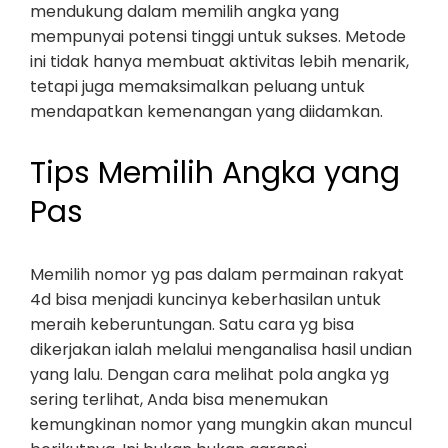
mendukung dalam memilih angka yang
mempunyai potensi tinggi untuk sukses. Metode
ini tidak hanya membuat aktivitas lebih menarik,
tetapi juga memaksimalkan peluang untuk
mendapatkan kemenangan yang diidamkan.
Tips Memilih Angka yang
Pas
Memilih nomor yg pas dalam permainan rakyat
4d bisa menjadi kuncinya keberhasilan untuk
meraih keberuntungan. Satu cara yg bisa
dikerjakan ialah melalui menganalisa hasil undian
yang lalu. Dengan cara melihat pola angka yg
sering terlihat, Anda bisa menemukan
kemungkinan nomor yang mungkin akan muncul