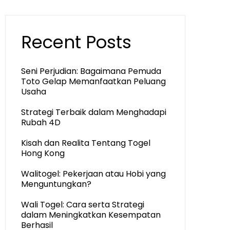
Recent Posts
Seni Perjudian: Bagaimana Pemuda
Toto Gelap Memanfaatkan Peluang
Usaha
Strategi Terbaik dalam Menghadapi
Rubah 4D
Kisah dan Realita Tentang Togel
Hong Kong
Walitogel: Pekerjaan atau Hobi yang
Menguntungkan?
Wali Togel: Cara serta Strategi
dalam Meningkatkan Kesempatan
Berhasil