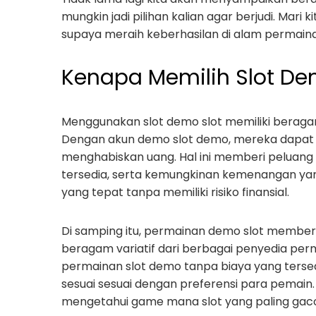
mungkin jadi pilihan kalian agar berjudi. Mari
supaya meraih keberhasilan di alam permainan
Kenapa Memilih Slot D
Menggunakan slot demo slot memiliki beraga
Dengan akun demo slot demo, mereka dapat
menghabiskan uang. Hal ini memberi peluang
tersedia, serta kemungkinan kemenangan yang
yang tepat tanpa memiliki risiko finansial.
Di samping itu, permainan demo slot member
beragam variatif dari berbagai penyedia perm
permainan slot demo tanpa biaya yang ters
sesuai sesuai dengan preferensi para pemain
mengetahui game mana slot yang paling gacor 