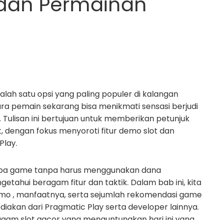
 dan Permainan
 salah satu opsi yang paling populer di kalangan
 pemain sekarang bisa menikmati sensasi berjudi
 Tulisan ini bertujuan untuk memberikan petunjuk
t, dengan fokus menyoroti fitur demo slot dan
Play.
oba game tanpa harus menggunakan dana
ahui beragam fitur dan taktik. Dalam bab ini, kita
emo , manfaatnya, serta sejumlah rekomendasi game
ediakan dari Pragmatic Play serta developer lainnya.
agam slot gacor yang menguntungkan hari ini yang