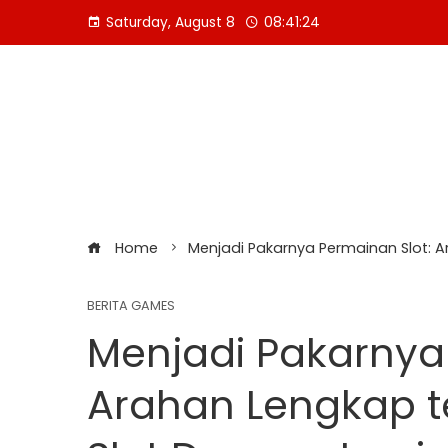
Skip
Saturday, August 8
08:41:24
to
content
Home
Menjadi Pakarnya Permainan Slot: 
BERITA GAMES
Menjadi Pakarnya
Arahan Lengkap 