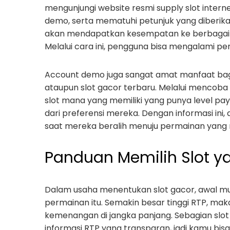
mengunjungi website resmi supply slot inter
demo, serta mematuhi petunjuk yang diberik
akan mendapatkan kesempatan ke berbagai g
Melalui cara ini, pengguna bisa mengalami pe
Account demo juga sangat amat manfaat bag
ataupun slot gacor terbaru. Melalui mencoba
slot mana yang memiliki yang punya level pa
dari preferensi mereka. Dengan informasi ini,
saat mereka beralih menuju permainan yan
Panduan Memilih Slot 
Dalam usaha menentukan slot gacor, awal mul
permainan itu. Semakin besar tinggi RTP, m
kemenangan di jangka panjang. Sebagian slo
informasi RTP yang transparan, jadi kamu bi