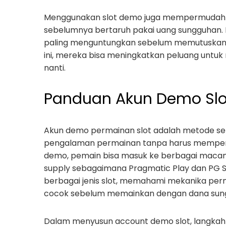
Menggunakan slot demo juga mempermudah pe
sebelumnya bertaruh pakai uang sungguhan
paling menguntungkan sebelum memutuskan u
ini, mereka bisa meningkatkan peluang untu
nanti.
Panduan Akun Demo Slo
Akun demo permainan slot adalah metode se
pengalaman permainan tanpa harus mempert
demo, pemain bisa masuk ke berbagai macam 
supply sebagaimana Pragmatic Play dan PG S
berbagai jenis slot, memahami mekanika per
cocok sebelum memainkan dengan dana sun
Dalam menyusun account demo slot, langkah