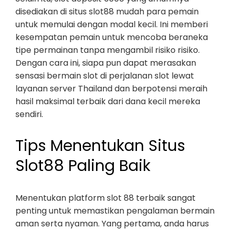
disediakan di situs slot88 mudah para pemain
untuk memulai dengan modal kecil. Ini memberi
kesempatan pemain untuk mencoba beraneka
tipe permainan tanpa mengambil risiko risiko.
Dengan cara ini, siapa pun dapat merasakan
sensasi bermain slot di perjalanan slot lewat
layanan server Thailand dan berpotensi meraih
hasil maksimal terbaik dari dana kecil mereka
sendiri.
Tips Menentukan Situs
Slot88 Paling Baik
Menentukan platform slot 88 terbaik sangat
penting untuk memastikan pengalaman bermain
aman serta nyaman. Yang pertama, anda harus