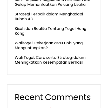
Gelap Memanfaatkan Peluang Usaha
Strategi Terbaik dalam Menghadapi
Rubah 4D
Kisah dan Realita Tentang Togel Hong
Kong
Walitogel: Pekerjaan atau Hobi yang
Menguntungkan?
Wali Togel: Cara serta Strategi dalam
Meningkatkan Kesempatan Berhasil
Recent Comments