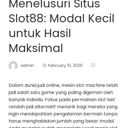
Menelusuri Situs
Slot88: Modal Kecil
untuk Hasil
Maksimal
admin
February 10, 2026
Dalam dunia judi online, mesin slot machine telah
jadi salah satu game yang paling digemari oleh
banyak individu. Fokus pada permainan slot bet
rendah jadi alternatif menarik bagi mereka yang
ingin mendapatkan pengalaman bermain tanpa
harus menghabiskan jumlah yang besar modal.