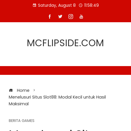
Skip
Saturday, August 8
11:58:50
to
content
MCFLIPSIDE.COM
Home
Menelusuri Situs Slot88: Modal Kecil untuk Hasil
Maksimal
BERITA GAMES