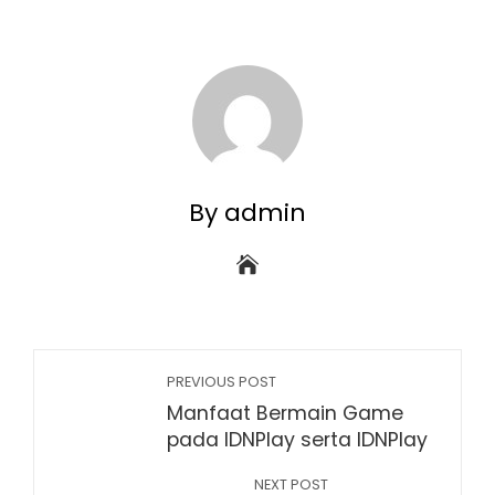
By admin
PREVIOUS POST
Manfaat Bermain Game
pada IDNPlay serta IDNPlay
NEXT POST