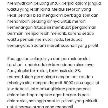
menawarkan peluang untuk berjudi dalam jangka
waktu yang lebih lama. Melalui setoran yang
kecil, pemain bisa mengalami berbagai spin dan
menambah peluang dirinya untuk meraih
kemenangan. Situasi ini membuat pengalaman
bermain menjadi lebih menarik, karena setiap
waktu pemain memutar roda, terdapat
kemungkinan dalam meraih susunan yang profit.
Keunggulan selanjutnya dari permainan slot
taruhan rendah adalah kemudahan aksesnya.
Banyak platform slot, termasuk slot88,
menyediakan permainan dengan bet rendah
misalnya slot dengan deposit 5000 atau juga slot
low deposit. Ini memungkinkan para pemain
dalam berbagai lapisan agar berpartisipasi
dalam slot, sehingga saat ini pilihan yang inklusif
untuk semua orang yang menggali