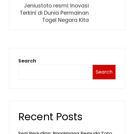
Jeniustoto resmi: Inovasi
Terkini di Dunia Permainan
Togel Negara Kita
Search
Search
Recent Posts
Seni Perjudian: Bagaimana Pemuda Toto