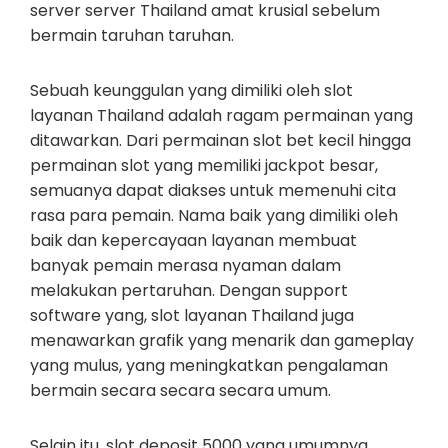
server server Thailand amat krusial sebelum
bermain taruhan taruhan.
Sebuah keunggulan yang dimiliki oleh slot
layanan Thailand adalah ragam permainan yang
ditawarkan. Dari permainan slot bet kecil hingga
permainan slot yang memiliki jackpot besar,
semuanya dapat diakses untuk memenuhi cita
rasa para pemain. Nama baik yang dimiliki oleh
baik dan kepercayaan layanan membuat
banyak pemain merasa nyaman dalam
melakukan pertaruhan. Dengan support
software yang, slot layanan Thailand juga
menawarkan grafik yang menarik dan gameplay
yang mulus, yang meningkatkan pengalaman
bermain secara secara secara umum.
Selain itu, slot deposit 5000 yang umumnya