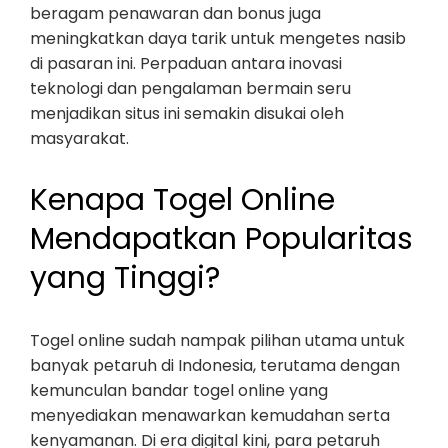
beragam penawaran dan bonus juga
meningkatkan daya tarik untuk mengetes nasib
di pasaran ini. Perpaduan antara inovasi
teknologi dan pengalaman bermain seru
menjadikan situs ini semakin disukai oleh
masyarakat.
Kenapa Togel Online
Mendapatkan Popularitas
yang Tinggi?
Togel online sudah nampak pilihan utama untuk
banyak petaruh di Indonesia, terutama dengan
kemunculan bandar togel online yang
menyediakan menawarkan kemudahan serta
kenyamanan. Di era digital kini, para petaruh