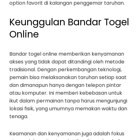
option favorit di kalangan penggemar taruhan.
Keunggulan Bandar Togel
Online
Bandar togel online memberikan kenyamanan
akses yang tidak dapat ditandingi oleh metode
tradisional. Dengan perkembangan teknologi,
pemain bisa melaksanakan taruhan setiap saat
dan dimanapun hanya dengan telepon pintar
atau komputer. Ini memberi kebebasan untuk
ikut dalam permainan tanpa harus mengunjungi
lokasi fisik, yang umumnya memakan waktu dan
tenaga.
Keamanan dan kenyamanan juga adalah fokus