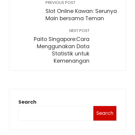
PREVIOUS POST
Slot Online Kawan: Serunya
Main bersama Teman
NEXT POST
Paito Singapore:Cara
Menggunakan Data
Statistik untuk
Kemenangan
Search
Search