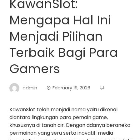
KawanSlot:
Mengapa Hal Ini
Menjadi Pilihan
Terbaik Bagi Para
Gamers
admin
February 19, 2026
KawanSlot telah menjadi nama yaitu dikenal
diantara lingkungan para pemain game,
khususnya di tanah air. Dengan adanya beraneka
permainan yang seru serta inovatif, media