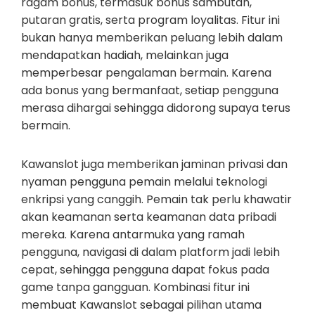
ragam bonus, termasuk bonus sambutan,
putaran gratis, serta program loyalitas. Fitur ini
bukan hanya memberikan peluang lebih dalam
mendapatkan hadiah, melainkan juga
memperbesar pengalaman bermain. Karena
ada bonus yang bermanfaat, setiap pengguna
merasa dihargai sehingga didorong supaya terus
bermain.
Kawanslot juga memberikan jaminan privasi dan
nyaman pengguna pemain melalui teknologi
enkripsi yang canggih. Pemain tak perlu khawatir
akan keamanan serta keamanan data pribadi
mereka. Karena antarmuka yang ramah
pengguna, navigasi di dalam platform jadi lebih
cepat, sehingga pengguna dapat fokus pada
game tanpa gangguan. Kombinasi fitur ini
membuat Kawanslot sebagai pilihan utama