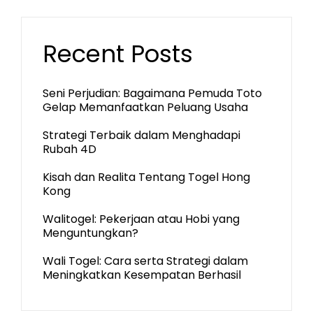
Recent Posts
Seni Perjudian: Bagaimana Pemuda Toto
Gelap Memanfaatkan Peluang Usaha
Strategi Terbaik dalam Menghadapi
Rubah 4D
Kisah dan Realita Tentang Togel Hong
Kong
Walitogel: Pekerjaan atau Hobi yang
Menguntungkan?
Wali Togel: Cara serta Strategi dalam
Meningkatkan Kesempatan Berhasil