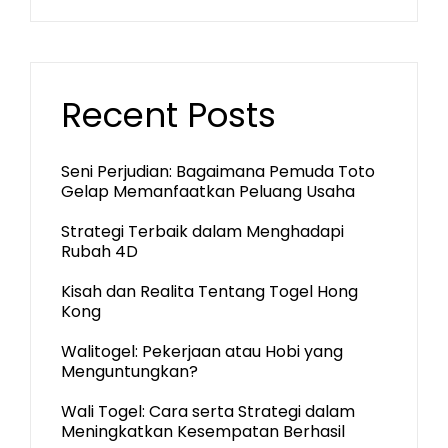
Recent Posts
Seni Perjudian: Bagaimana Pemuda Toto
Gelap Memanfaatkan Peluang Usaha
Strategi Terbaik dalam Menghadapi
Rubah 4D
Kisah dan Realita Tentang Togel Hong
Kong
Walitogel: Pekerjaan atau Hobi yang
Menguntungkan?
Wali Togel: Cara serta Strategi dalam
Meningkatkan Kesempatan Berhasil