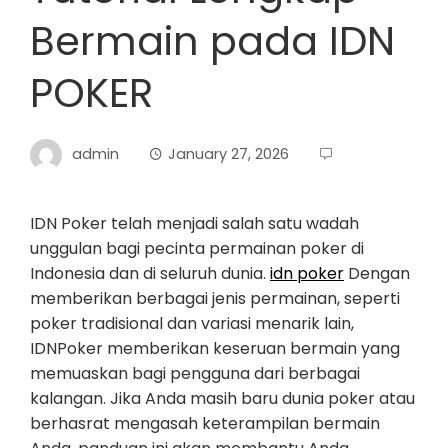
Bermain pada IDN
POKER
admin
January 27, 2026
IDN Poker telah menjadi salah satu wadah
unggulan bagi pecinta permainan poker di
Indonesia dan di seluruh dunia.
idn poker
Dengan
memberikan berbagai jenis permainan, seperti
poker tradisional dan variasi menarik lain,
IDNPoker memberikan keseruan bermain yang
memuaskan bagi pengguna dari berbagai
kalangan. Jika Anda masih baru dunia poker atau
berhasrat mengasah keterampilan bermain