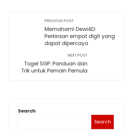
PREVIOUS POST
Memahami Dewi4D:
Perkiraan empat digit yang
dapat dipercaya
NEXT POST
Togel SGP: Panduan dan
Trik untuk Pemain Pemula
Search
Search