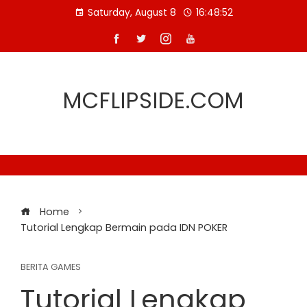
Skip
Saturday, August 8
16:48:53
to
content
MCFLIPSIDE.COM
Home
Tutorial Lengkap Bermain pada IDN POKER
BERITA GAMES
Tutorial Lengkap