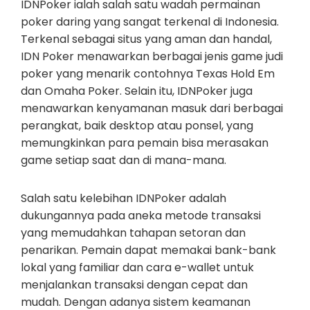
IDNPoker ialah salah satu wadah permainan
poker daring yang sangat terkenal di Indonesia.
Terkenal sebagai situs yang aman dan handal,
IDN Poker menawarkan berbagai jenis game judi
poker yang menarik contohnya Texas Hold Em
dan Omaha Poker. Selain itu, IDNPoker juga
menawarkan kenyamanan masuk dari berbagai
perangkat, baik desktop atau ponsel, yang
memungkinkan para pemain bisa merasakan
game setiap saat dan di mana-mana.
Salah satu kelebihan IDNPoker adalah
dukungannya pada aneka metode transaksi
yang memudahkan tahapan setoran dan
penarikan. Pemain dapat memakai bank-bank
lokal yang familiar dan cara e-wallet untuk
menjalankan transaksi dengan cepat dan
mudah. Dengan adanya sistem keamanan