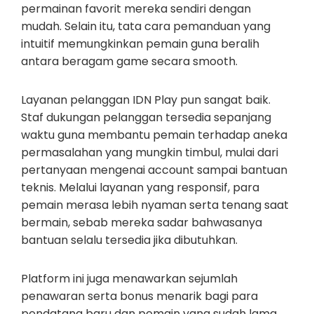
permainan favorit mereka sendiri dengan
mudah. Selain itu, tata cara pemanduan yang
intuitif memungkinkan pemain guna beralih
antara beragam game secara smooth.
Layanan pelanggan IDN Play pun sangat baik.
Staf dukungan pelanggan tersedia sepanjang
waktu guna membantu pemain terhadap aneka
permasalahan yang mungkin timbul, mulai dari
pertanyaan mengenai account sampai bantuan
teknis. Melalui layanan yang responsif, para
pemain merasa lebih nyaman serta tenang saat
bermain, sebab mereka sadar bahwasanya
bantuan selalu tersedia jika dibutuhkan.
Platform ini juga menawarkan sejumlah
penawaran serta bonus menarik bagi para
pendatang baru dan pemain yang sudah lama.