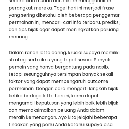
secara kian mudah dan efisien menggunakan
perangkat mereka. Togel hari ini menjadi frase
yang sering diketahui oleh beberapa penggemar
permainan ini, mencari-cari info terbaru, prediksi,
dan tips bijak agar dapat meningkatkan peluang
menang.
Dalam ranah lotto daring, krusial supaya memiliki
strategi serta ilmu yang tepat sesuai. Banyak
pemain yang hanya bergantung pada nasib,
tetapi sesungguhnya tersimpan banyak sekali
faktor yang dapat mempengaruhi outcome
permainan. Dengan cara mengerti langkah bijak
ketika berlaga lotto hari ini, kamu dapat
mengambil keputusan yang lebih baik lebih bijak
dan memaksimalkan peluang Anda dalam
meraih kemenangan. Ayo kita jelajahi beberapa
tindakan yang perlu Anda ketahui supaya bisa