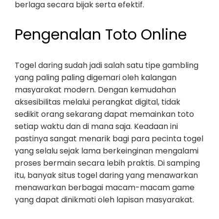
berlaga secara bijak serta efektif.
Pengenalan Toto Online
Togel daring sudah jadi salah satu tipe gambling
yang paling paling digemari oleh kalangan
masyarakat modern. Dengan kemudahan
aksesibilitas melalui perangkat digital, tidak
sedikit orang sekarang dapat memainkan toto
setiap waktu dan di mana saja. Keadaan ini
pastinya sangat menarik bagi para pecinta togel
yang selalu sejak lama berkeinginan mengalami
proses bermain secara lebih praktis. Di samping
itu, banyak situs togel daring yang menawarkan
menawarkan berbagai macam-macam game
yang dapat dinikmati oleh lapisan masyarakat.