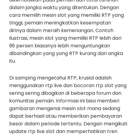
dalam jangka waktu yang ditentukan. Dengan
cara memilih mesin slot yang memiliki RTP yang
tinggi, pemain meningkatkan kesempatan
dirinya dalam meraih kemenangan. Contoh
ilustrasi, mesin slot yang memiliki RTP lebih dari
96 persen biasanya lebih menguntungkan
dibandingkan yang yang RTP kurang dari angka
itu.
Di samping mengetahui RTP, krusial adalah
menggunakan rtp live dan bocoran rtp slot yang
sering sering dibagikan di beberapa forum dan
komunitas pemain. Informasi ini bisa memberi
gambaran mengenai mesin slot mana sedang
dapat berhasil atau memberikan pembayaran
besar dalam periode tertentu. Dengan mengikuti
update rtp live slot dan memperhatikan tren