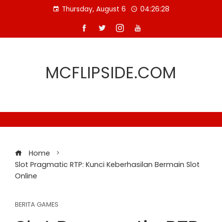
Skip
Thursday, August 6
04:26:29
to
content
MCFLIPSIDE.COM
Home
Slot Pragmatic RTP: Kunci Keberhasilan Bermain Slot
Online
BERITA GAMES