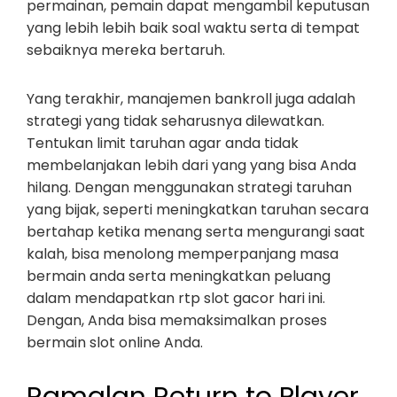
permainan, pemain dapat mengambil keputusan
yang lebih lebih baik soal waktu serta di tempat
sebaiknya mereka bertaruh.
Yang terakhir, manajemen bankroll juga adalah
strategi yang tidak seharusnya dilewatkan.
Tentukan limit taruhan agar anda tidak
membelanjakan lebih dari yang yang bisa Anda
hilang. Dengan menggunakan strategi taruhan
yang bijak, seperti meningkatkan taruhan secara
bertahap ketika menang serta mengurangi saat
kalah, bisa menolong memperpanjang masa
bermain anda serta meningkatkan peluang
dalam mendapatkan rtp slot gacor hari ini.
Dengan, Anda bisa memaksimalkan proses
bermain slot online Anda.