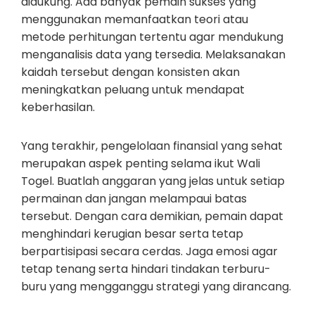
didukung. Ada banyak pemain sukses yang
menggunakan memanfaatkan teori atau
metode perhitungan tertentu agar mendukung
menganalisis data yang tersedia. Melaksanakan
kaidah tersebut dengan konsisten akan
meningkatkan peluang untuk mendapat
keberhasilan.
Yang terakhir, pengelolaan finansial yang sehat
merupakan aspek penting selama ikut Wali
Togel. Buatlah anggaran yang jelas untuk setiap
permainan dan jangan melampaui batas
tersebut. Dengan cara demikian, pemain dapat
menghindari kerugian besar serta tetap
berpartisipasi secara cerdas. Jaga emosi agar
tetap tenang serta hindari tindakan terburu-
buru yang mengganggu strategi yang dirancang.