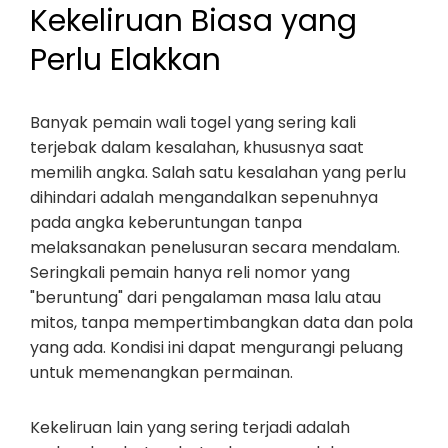
Kekeliruan Biasa yang
Perlu Elakkan
Banyak pemain wali togel yang sering kali
terjebak dalam kesalahan, khususnya saat
memilih angka. Salah satu kesalahan yang perlu
dihindari adalah mengandalkan sepenuhnya
pada angka keberuntungan tanpa
melaksanakan penelusuran secara mendalam.
Seringkali pemain hanya reli nomor yang
"beruntung" dari pengalaman masa lalu atau
mitos, tanpa mempertimbangkan data dan pola
yang ada. Kondisi ini dapat mengurangi peluang
untuk memenangkan permainan.
Kekeliruan lain yang sering terjadi adalah