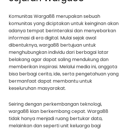
Komunitas Warga88 merupakan sebuah
komunitas yang diciptakan untuk keinginan akan
adanya tempat berinteraksi dan menyebarkan
informasi di era digital. Mulai sejak awal
dibentuknya, warga88 bertujuan untuk
menghubungkan individu dari berbagai latar
belakang agar dapat saling mendukung dan
memberikan inspirasi. Melalui media ini, anggota
bisa berbagi cerita, ide, serta pengetahuan yang
bermanfaat dapat membantu untuk
keseluruhan masyarakat.
Seiring dengan perkembangan teknologi,
warga88 kian berkembang cepat. Warga88
tidak hanya menjadi ruang bertukar data,
melainkan dan seperti unit keluarga bagi