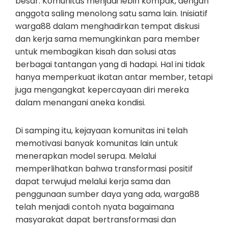
besar. Komunitas menjadi lebih kompak, dengan
anggota saling menolong satu sama lain. Inisiatif
warga88 dalam menghadirkan tempat diskusi
dan kerja sama memungkinkan para member
untuk membagikan kisah dan solusi atas
berbagai tantangan yang di hadapi. Hal ini tidak
hanya memperkuat ikatan antar member, tetapi
juga mengangkat kepercayaan diri mereka
dalam menangani aneka kondisi.
Di samping itu, kejayaan komunitas ini telah
memotivasi banyak komunitas lain untuk
menerapkan model serupa. Melalui
memperlihatkan bahwa transformasi positif
dapat terwujud melalui kerja sama dan
penggunaan sumber daya yang ada, warga88
telah menjadi contoh nyata bagaimana
masyarakat dapat bertransformasi dan