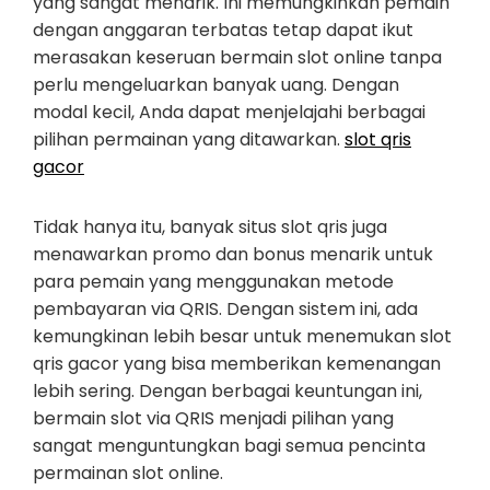
yang sangat menarik. Ini memungkinkan pemain
dengan anggaran terbatas tetap dapat ikut
merasakan keseruan bermain slot online tanpa
perlu mengeluarkan banyak uang. Dengan
modal kecil, Anda dapat menjelajahi berbagai
pilihan permainan yang ditawarkan.
slot qris
gacor
Tidak hanya itu, banyak situs slot qris juga
menawarkan promo dan bonus menarik untuk
para pemain yang menggunakan metode
pembayaran via QRIS. Dengan sistem ini, ada
kemungkinan lebih besar untuk menemukan slot
qris gacor yang bisa memberikan kemenangan
lebih sering. Dengan berbagai keuntungan ini,
bermain slot via QRIS menjadi pilihan yang
sangat menguntungkan bagi semua pencinta
permainan slot online.