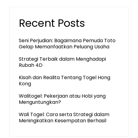
Recent Posts
Seni Perjudian: Bagaimana Pemuda Toto
Gelap Memanfaatkan Peluang Usaha
Strategi Terbaik dalam Menghadapi
Rubah 4D
Kisah dan Realita Tentang Togel Hong
Kong
Walitogel: Pekerjaan atau Hobi yang
Menguntungkan?
Wali Togel: Cara serta Strategi dalam
Meningkatkan Kesempatan Berhasil