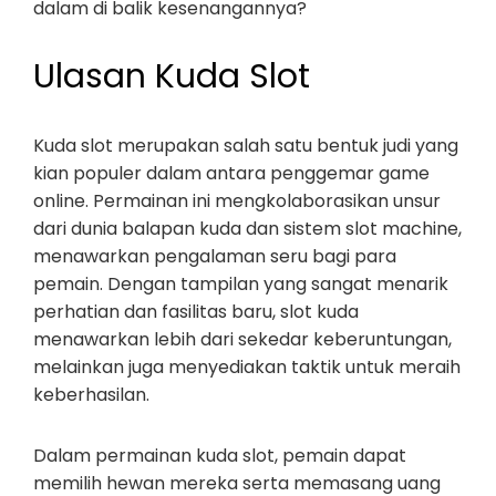
dalam di balik kesenangannya?
Ulasan Kuda Slot
Kuda slot merupakan salah satu bentuk judi yang
kian populer dalam antara penggemar game
online. Permainan ini mengkolaborasikan unsur
dari dunia balapan kuda dan sistem slot machine,
menawarkan pengalaman seru bagi para
pemain. Dengan tampilan yang sangat menarik
perhatian dan fasilitas baru, slot kuda
menawarkan lebih dari sekedar keberuntungan,
melainkan juga menyediakan taktik untuk meraih
keberhasilan.
Dalam permainan kuda slot, pemain dapat
memilih hewan mereka serta memasang uang