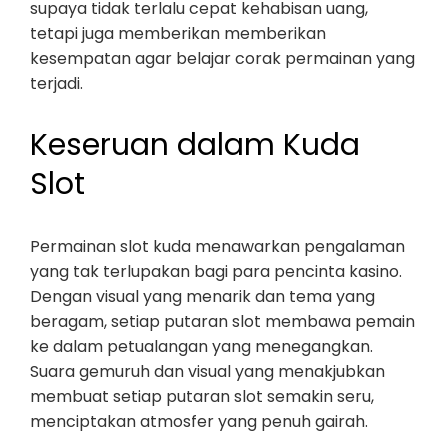
supaya tidak terlalu cepat kehabisan uang,
tetapi juga memberikan memberikan
kesempatan agar belajar corak permainan yang
terjadi.
Keseruan dalam Kuda
Slot
Permainan slot kuda menawarkan pengalaman
yang tak terlupakan bagi para pencinta kasino.
Dengan visual yang menarik dan tema yang
beragam, setiap putaran slot membawa pemain
ke dalam petualangan yang menegangkan.
Suara gemuruh dan visual yang menakjubkan
membuat setiap putaran slot semakin seru,
menciptakan atmosfer yang penuh gairah.