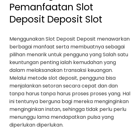
Pemanfaatan Slot
Deposit Deposit Slot
Menggunakan Slot Deposit Deposit menawarkan
berbagai manfaat serta membuatnya sebagai
pilihan menarik untuk pengguna yang Salah satu
keuntungan penting ialah kemudahan yang
dalam melaksanakan transaksi keuangan.
Melalui metode slot deposit, pengguna bisa
menjalankan setoran secara cepat dan dan
tanpa harus tanpa harus proses proses yang. Hal
ini tentunya berguna bagi mereka menginginkan
menginginkan instan, sehingga tidak perlu perlu
menunggu lama mendapatkan pulsa yang
diperlukan diperlukan.