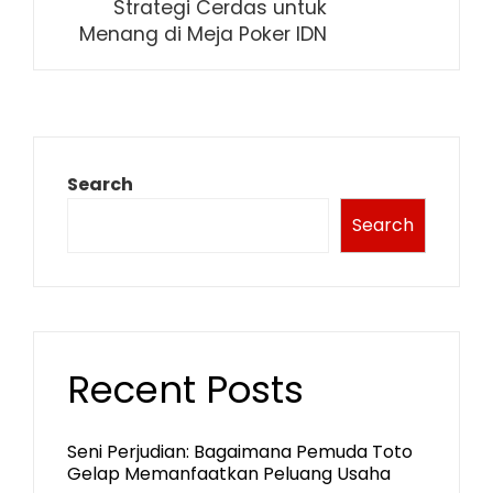
Strategi Cerdas untuk
Menang di Meja Poker IDN
Search
Search
Recent Posts
Seni Perjudian: Bagaimana Pemuda Toto
Gelap Memanfaatkan Peluang Usaha