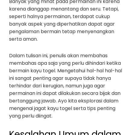
Banyak yang minat pada permainan ini karena
karena dianggap menantang dan seru. Tetapi,
seperti halnya permainan, terdapat cukup
banyak aspek yang diperhatikan dapat agar
pengalaman bermain tetap menyenangkan
serta aman.
Dalam tulisan ini, penulis akan membahas
membahas apa saja yang perlu dihindari ketika
bermain kayu togel. Mengetahui hal-hal hal-hal
ini sangat penting agar supaya tidak hanya
terhindar dari kerugian, namun juga agar
permainan ini dapat dilakukan secara bijak dan
bertanggung jawab. Ayo kita eksplorasi dalam
mengenai jagat kayu togel serta tips penting
yang perlu diingat.
Kesalahan Umum dalam