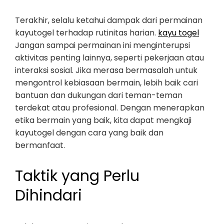
Terakhir, selalu ketahui dampak dari permainan
kayutogel terhadap rutinitas harian.
kayu togel
Jangan sampai permainan ini menginterupsi
aktivitas penting lainnya, seperti pekerjaan atau
interaksi sosial. Jika merasa bermasalah untuk
mengontrol kebiasaan bermain, lebih baik cari
bantuan dan dukungan dari teman-teman
terdekat atau profesional. Dengan menerapkan
etika bermain yang baik, kita dapat mengkaji
kayutogel dengan cara yang baik dan
bermanfaat.
Taktik yang Perlu
Dihindari