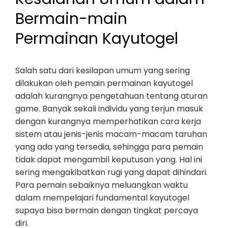
Bermain-main
Permainan Kayutogel
Salah satu dari kesilapan umum yang sering
dilakukan oleh pemain permainan kayutogel
adalah kurangnya pengetahuan tentang aturan
game. Banyak sekali individu yang terjun masuk
dengan kurangnya memperhatikan cara kerja
sistem atau jenis-jenis macam-macam taruhan
yang ada yang tersedia, sehingga para pemain
tidak dapat mengambil keputusan yang. Hal ini
sering mengakibatkan rugi yang dapat dihindari.
Para pemain sebaiknya meluangkan waktu
dalam mempelajari fundamental kayutogel
supaya bisa bermain dengan tingkat percaya
diri.