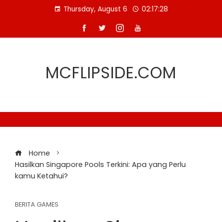
Skip
Thursday, August 6
02:17:28
to
content
MCFLIPSIDE.COM
Home
Hasilkan Singapore Pools Terkini: Apa yang Perlu
kamu Ketahui?
BERITA GAMES