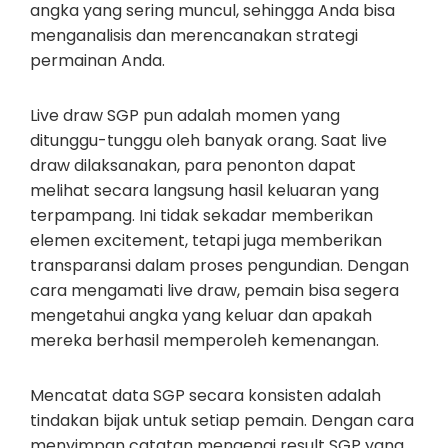
angka yang sering muncul, sehingga Anda bisa
menganalisis dan merencanakan strategi
permainan Anda.
Live draw SGP pun adalah momen yang
ditunggu-tunggu oleh banyak orang. Saat live
draw dilaksanakan, para penonton dapat
melihat secara langsung hasil keluaran yang
terpampang. Ini tidak sekadar memberikan
elemen excitement, tetapi juga memberikan
transparansi dalam proses pengundian. Dengan
cara mengamati live draw, pemain bisa segera
mengetahui angka yang keluar dan apakah
mereka berhasil memperoleh kemenangan.
Mencatat data SGP secara konsisten adalah
tindakan bijak untuk setiap pemain. Dengan cara
menyimpan catatan mengenai result SGP yang