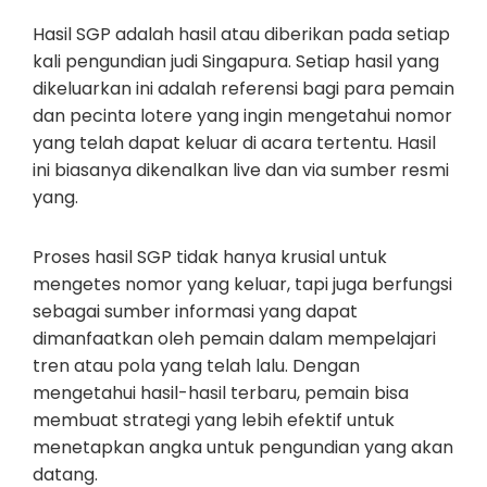
Hasil SGP adalah hasil atau diberikan pada setiap
kali pengundian judi Singapura. Setiap hasil yang
dikeluarkan ini adalah referensi bagi para pemain
dan pecinta lotere yang ingin mengetahui nomor
yang telah dapat keluar di acara tertentu. Hasil
ini biasanya dikenalkan live dan via sumber resmi
yang.
Proses hasil SGP tidak hanya krusial untuk
mengetes nomor yang keluar, tapi juga berfungsi
sebagai sumber informasi yang dapat
dimanfaatkan oleh pemain dalam mempelajari
tren atau pola yang telah lalu. Dengan
mengetahui hasil-hasil terbaru, pemain bisa
membuat strategi yang lebih efektif untuk
menetapkan angka untuk pengundian yang akan
datang.