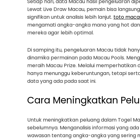
Setiap hari, data Macau hasil pengeluaran dip
Lewat Live Draw Macau, pemain bisa langsun
signifikan untuk analisis lebih lanjut.
toto maca
mengamati angka-angka mana yang hot dan 
mereka agar lebih optimal.
Di samping itu, pengeluaran Macau tidak hany
dinamika permainan pada Macau Pools. Menge
meraih Macau Prize. Melalui memperhatikan d
hanya menunggu keberuntungan, tetapi sert
data yang ada pada saat ini.
Cara Meningkatkan Pel
Untuk meningkatkan peluang dalam Togel Maca
sebelumnya. Menganalisis informasi yang ad
wawasan tentang angka-angka yang sering m