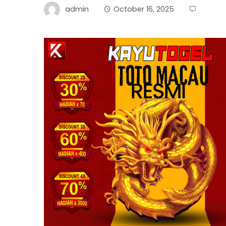
admin
October 16, 2025