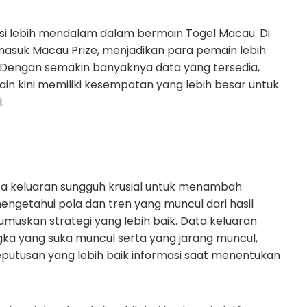
i lebih mendalam dalam bermain Togel Macau. Di
rmasuk Macau Prize, menjadikan para pemain lebih
 Dengan semakin banyaknya data yang tersedia,
n kini memiliki kesempatan yang lebih besar untuk
.
ta keluaran sungguh krusial untuk menambah
getahui pola dan tren yang muncul dari hasil
uskan strategi yang lebih baik. Data keluaran
 yang suka muncul serta yang jarang muncul,
utusan yang lebih baik informasi saat menentukan