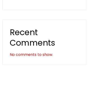
Recent
Comments
No comments to show.