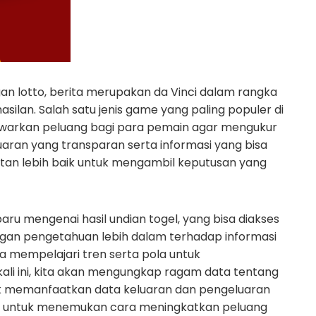
an lotto, berita merupakan da Vinci dalam rangka
an. Salah satu jenis game yang paling populer di
warkan peluang bagi para pemain agar mengukur
aran yang transparan serta informasi yang bisa
tan lebih baik untuk mengambil keputusan yang
u mengenai hasil undian togel, yang bisa diakses
ngan pengetahuan lebih dalam terhadap informasi
sa mempelajari tren serta pola untuk
ali ini, kita akan mengungkap ragam data tentang
ik memanfaatkan data keluaran dan pengeluaran
jut untuk menemukan cara meningkatkan peluang