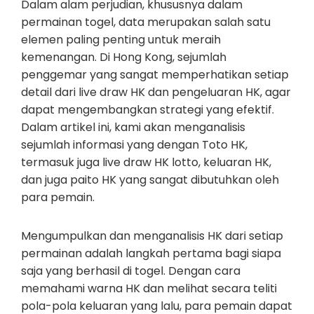
Dalam alam perjudian, khususnya dalam
permainan togel, data merupakan salah satu
elemen paling penting untuk meraih
kemenangan. Di Hong Kong, sejumlah
penggemar yang sangat memperhatikan setiap
detail dari live draw HK dan pengeluaran HK, agar
dapat mengembangkan strategi yang efektif.
Dalam artikel ini, kami akan menganalisis
sejumlah informasi yang dengan Toto HK,
termasuk juga live draw HK lotto, keluaran HK,
dan juga paito HK yang sangat dibutuhkan oleh
para pemain.
Mengumpulkan dan menganalisis HK dari setiap
permainan adalah langkah pertama bagi siapa
saja yang berhasil di togel. Dengan cara
memahami warna HK dan melihat secara teliti
pola-pola keluaran yang lalu, para pemain dapat