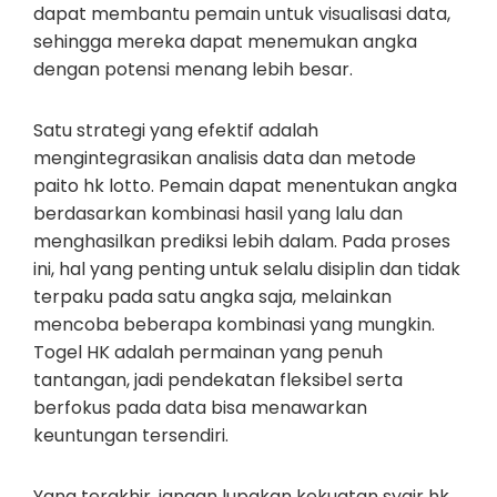
dapat membantu pemain untuk visualisasi data,
sehingga mereka dapat menemukan angka
dengan potensi menang lebih besar.
Satu strategi yang efektif adalah
mengintegrasikan analisis data dan metode
paito hk lotto. Pemain dapat menentukan angka
berdasarkan kombinasi hasil yang lalu dan
menghasilkan prediksi lebih dalam. Pada proses
ini, hal yang penting untuk selalu disiplin dan tidak
terpaku pada satu angka saja, melainkan
mencoba beberapa kombinasi yang mungkin.
Togel HK adalah permainan yang penuh
tantangan, jadi pendekatan fleksibel serta
berfokus pada data bisa menawarkan
keuntungan tersendiri.
Yang terakhir, jangan lupakan kekuatan syair hk