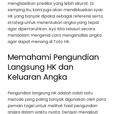
menghasilkan prediksi yang lebih akurat. Di
samping itu, kami juga akan mendiskusikan syair
HK yang banyak dipakai sebagai referensi serta
strategi untuk menentukan angka yang tepat
agar dipertaruhkan. Ayo kita telusuri secara
mendalam mengenai cara menganalisis angka
agar dapat menang di Toto HK.
Memahami Pengundian
Langsung HK dan
Keluaran Angka
Pengundian langsung HK adalah salah satu
metode yang paling banyak digunakan oleh para
pemain togel untuk melihat hasil pengundian
angka dalam waktu nyata. Dengan mengikuti