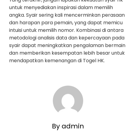
untuk menyediakan inspirasi dalam memilih
angka. Syair sering kali mencerminkan perasaan
dan harapan para pemain, yang dapat memicu
intuisi untuk memilih nomor. Kombinasi di antara
metodologi analisis data dan kepercayaan pada
syair dapat meningkatkan pengalaman bermain
dan memberikan kesempatan lebih besar untuk
mendapatkan kemenangan di Togel HK.
By admin