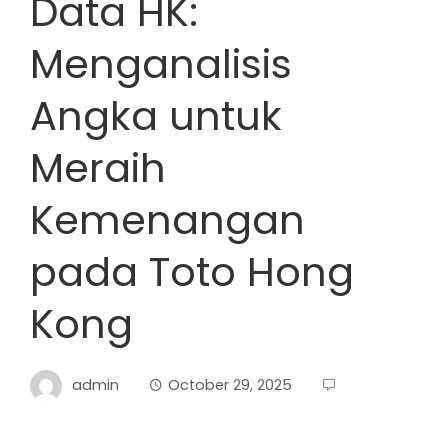
Data HK:
Menganalisis
Angka untuk
Meraih
Kemenangan
pada Toto Hong
Kong
admin
October 29, 2025