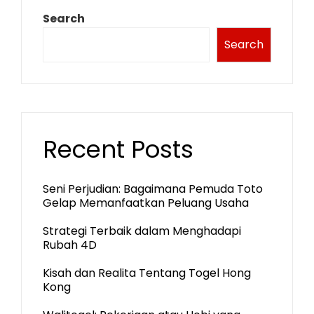
Search
Search
Recent Posts
Seni Perjudian: Bagaimana Pemuda Toto
Gelap Memanfaatkan Peluang Usaha
Strategi Terbaik dalam Menghadapi
Rubah 4D
Kisah dan Realita Tentang Togel Hong
Kong