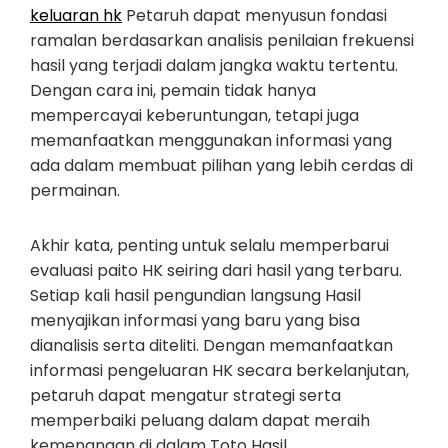
keluaran hk
Petaruh dapat menyusun fondasi
ramalan berdasarkan analisis penilaian frekuensi
hasil yang terjadi dalam jangka waktu tertentu.
Dengan cara ini, pemain tidak hanya
mempercayai keberuntungan, tetapi juga
memanfaatkan menggunakan informasi yang
ada dalam membuat pilihan yang lebih cerdas di
permainan.
Akhir kata, penting untuk selalu memperbarui
evaluasi paito HK seiring dari hasil yang terbaru.
Setiap kali hasil pengundian langsung Hasil
menyajikan informasi yang baru yang bisa
dianalisis serta diteliti. Dengan memanfaatkan
informasi pengeluaran HK secara berkelanjutan,
petaruh dapat mengatur strategi serta
memperbaiki peluang dalam dapat meraih
kemenangan di dalam Toto Hasil.