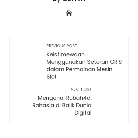
PREVIOUS POST
Keistimewaan
Menggunakan Setoran QRIS
dalam Permainan Mesin
Slot
NEXT POST
Mengenal Rubah4d:
Rahasia di Balik Dunia
Digital