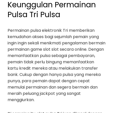
Keunggulan Permainan
Pulsa Tri Pulsa
Permainan pulsa elektronik Tri memberikan
kemudahan akses bagi sejumlah pemain yang
ingin ingin sekali menikmati pengalaman bermain
permainan game slot slot secara online. Dengan
memanfaatkan pulsa sebagai pembayaran,
pemain tidak perlu bingung memanfaatkan
kartu kredit mereka atau melakukan transfer
bank. Cukup dengan hanya pulsa yang mereka
punya, para pemain dapat dengan cepat
memulai permainan dan segera bermain dan
meraih peluang jackpot yang sangat
menggiurkan.