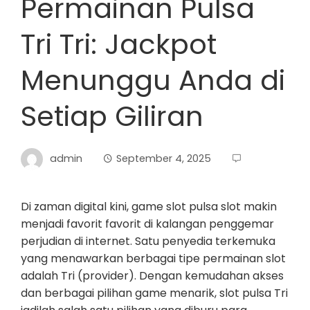
Permainan Pulsa
Tri Tri: Jackpot
Menunggu Anda di
Setiap Giliran
admin
September 4, 2025
Di zaman digital kini, game slot pulsa slot makin
menjadi favorit favorit di kalangan penggemar
perjudian di internet. Satu penyedia terkemuka
yang menawarkan berbagai tipe permainan slot
adalah Tri (provider). Dengan kemudahan akses
dan berbagai pilihan game menarik, slot pulsa Tri