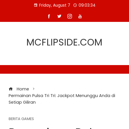
Skip
Friday, August 7
09:03:34
to
content
MCFLIPSIDE.COM
Home
Permainan Pulsa Tri Tri: Jackpot Menunggu Anda di
Setiap Giliran
BERITA GAMES