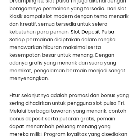
Di samping itu, slot pulsa Tri juga dikenal dengan
beragamnya permainan yang tersedia. Dari slot
klasik sampai slot modern dengan tema menarik
dan kreatif, semua tersedia untuk selera
kebutuhan para pemain.
Slot Deposit Pulsa
Setiap permainan diciptakan dalam rangka
menawarkan hiburan maksimal serta
kesempatan besar untuk menang. Dengan
adanya grafis yang menarik dan suara yang
memikat, pengalaman bermain menjadi sangat
menyenangkan.
Fitur selanjutnya adalah promosi dan bonus yang
sering dihadirkan untuk pengguna slot pulsa Tri.
Melalui berbagai tawaran yang menarik, contoh
bonus deposit serta putaran gratis, pemain
dapat menambah peluang menang yang
mereka miliki. Program loyalitas yang disediakan