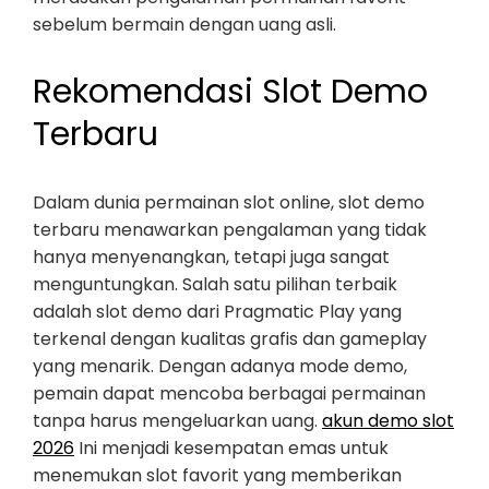
sebelum bermain dengan uang asli.
Rekomendasi Slot Demo
Terbaru
Dalam dunia permainan slot online, slot demo
terbaru menawarkan pengalaman yang tidak
hanya menyenangkan, tetapi juga sangat
menguntungkan. Salah satu pilihan terbaik
adalah slot demo dari Pragmatic Play yang
terkenal dengan kualitas grafis dan gameplay
yang menarik. Dengan adanya mode demo,
pemain dapat mencoba berbagai permainan
tanpa harus mengeluarkan uang.
akun demo slot
2026
Ini menjadi kesempatan emas untuk
menemukan slot favorit yang memberikan