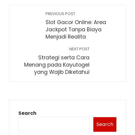
PREVIOUS POST
Slot Gacor Online: Area
Jackpot Tanpa Biaya
Menjadi Realita
NEXT POST
Strategi serta Cara
Menang pada Kayutogel
yang Wajib Diketahui
Search
Search