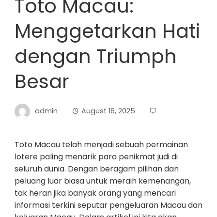
Toto Macau:
Menggetarkan Hati
dengan Triumph
Besar
admin
August 16, 2025
Toto Macau telah menjadi sebuah permainan
lotere paling menarik para penikmat judi di
seluruh dunia. Dengan beragam pilihan dan
peluang luar biasa untuk meraih kemenangan,
tak heran jika banyak orang yang mencari
informasi terkini seputar pengeluaran Macau dan