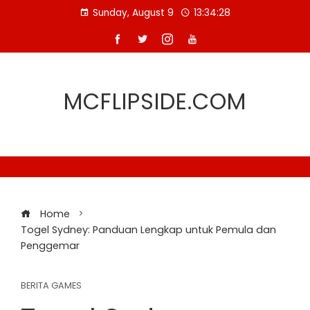
Skip
Sunday, August 9
13:34:28
to
content
MCFLIPSIDE.COM
Home
Togel Sydney: Panduan Lengkap untuk Pemula dan
Penggemar
BERITA GAMES