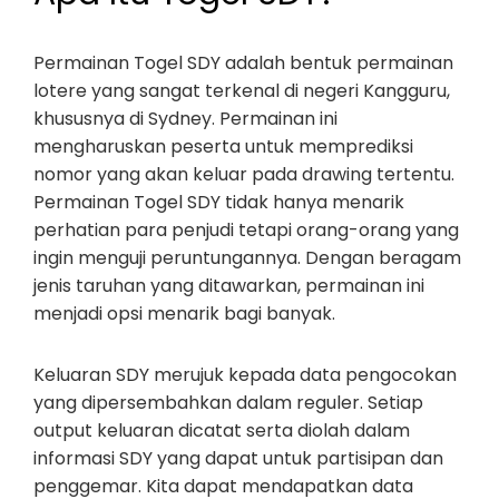
Permainan Togel SDY adalah bentuk permainan
lotere yang sangat terkenal di negeri Kangguru,
khususnya di Sydney. Permainan ini
mengharuskan peserta untuk memprediksi
nomor yang akan keluar pada drawing tertentu.
Permainan Togel SDY tidak hanya menarik
perhatian para penjudi tetapi orang-orang yang
ingin menguji peruntungannya. Dengan beragam
jenis taruhan yang ditawarkan, permainan ini
menjadi opsi menarik bagi banyak.
Keluaran SDY merujuk kepada data pengocokan
yang dipersembahkan dalam reguler. Setiap
output keluaran dicatat serta diolah dalam
informasi SDY yang dapat untuk partisipan dan
penggemar. Kita dapat mendapatkan data