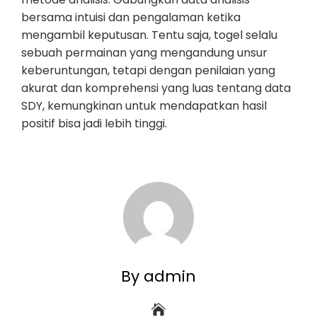
bersama intuisi dan pengalaman ketika
mengambil keputusan. Tentu saja, togel selalu
sebuah permainan yang mengandung unsur
keberuntungan, tetapi dengan penilaian yang
akurat dan komprehensi yang luas tentang data
SDY, kemungkinan untuk mendapatkan hasil
positif bisa jadi lebih tinggi.
By admin