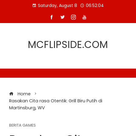
Skip
Saturday, August 8
06:52:05
to
content
MCFLIPSIDE.COM
Home
Rasakan Cita rasa Otentik: Grill Biru Putih di
Martinsburg, WV
BERITA GAMES