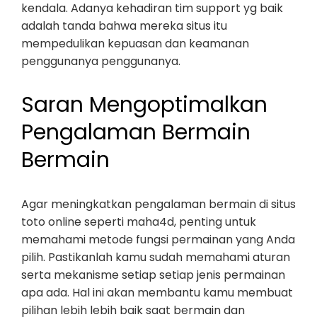
kendala. Adanya kehadiran tim support yg baik
adalah tanda bahwa mereka situs itu
mempedulikan kepuasan dan keamanan
penggunanya penggunanya.
Saran Mengoptimalkan
Pengalaman Bermain
Bermain
Agar meningkatkan pengalaman bermain di situs
toto online seperti maha4d, penting untuk
memahami metode fungsi permainan yang Anda
pilih. Pastikanlah kamu sudah memahami aturan
serta mekanisme setiap setiap jenis permainan
apa ada. Hal ini akan membantu kamu membuat
pilihan lebih lebih baik saat bermain dan