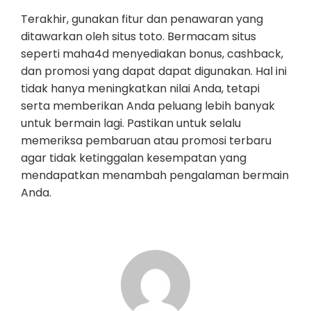
Terakhir, gunakan fitur dan penawaran yang
ditawarkan oleh situs toto. Bermacam situs
seperti maha4d menyediakan bonus, cashback,
dan promosi yang dapat dapat digunakan. Hal ini
tidak hanya meningkatkan nilai Anda, tetapi
serta memberikan Anda peluang lebih banyak
untuk bermain lagi. Pastikan untuk selalu
memeriksa pembaruan atau promosi terbaru
agar tidak ketinggalan kesempatan yang
mendapatkan menambah pengalaman bermain
Anda.