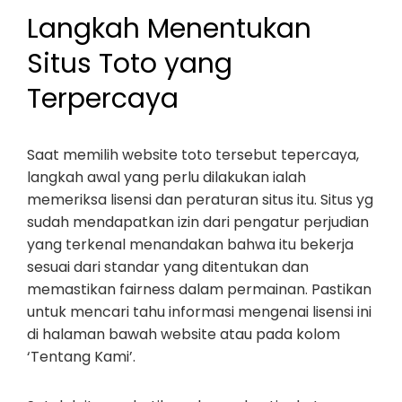
Langkah Menentukan
Situs Toto yang
Terpercaya
Saat memilih website toto tersebut tepercaya,
langkah awal yang perlu dilakukan ialah
memeriksa lisensi dan peraturan situs itu. Situs yg
sudah mendapatkan izin dari pengatur perjudian
yang terkenal menandakan bahwa itu bekerja
sesuai dari standar yang ditentukan dan
memastikan fairness dalam permainan. Pastikan
untuk mencari tahu informasi mengenai lisensi ini
di halaman bawah website atau pada kolom
‘Tentang Kami’.