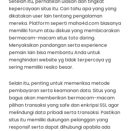
Setelah itu, perhatikan ulasan dan tingkat
kepercayaan situs itu. Cari tahu apa yang yang
dikatakan user lain tentang pengalaman
mereka. Platform seperti maha4d.com biasanya
memiliki forum atau diskusi yang membicarakan
bermacam-macam situs toto daring.
Menyaksikan pandangan serta experience
pemain lain bisa membantu Anda untuk
menghindari website yg tidak terpercaya yg
sering memiliki resiko besar.
Selain itu, penting untuk memeriksa metode
pembayaran serta keamanan data. Situs yang
bagus akan memberikan bermacam-macam
pilihan transaksi yang safe dan enkripsi SSL agar
melindungi data pribadi serta transaksi. Pastikan
situs itu memiliki dukungan pelanggan yang
responsif serta dapat dihubungi apabila ada