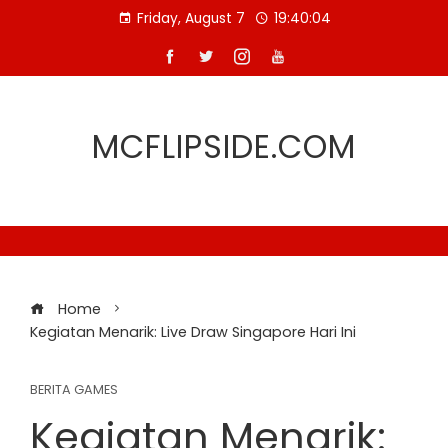
Skip
Friday, August 7
19:40:04
to
content
MCFLIPSIDE.COM
Home
Kegiatan Menarik: Live Draw Singapore Hari Ini
BERITA GAMES
Kegiatan Menarik: