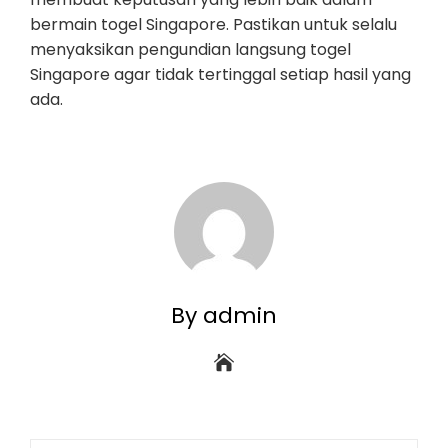
bermain togel Singapore. Pastikan untuk selalu
menyaksikan pengundian langsung togel
Singapore agar tidak tertinggal setiap hasil yang
ada.
By admin