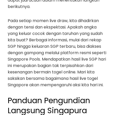
dapat jadi acuan dalam menentukan langkah
berikutnya.
Pada setiap momen live draw, kita dihadirkan
dengan tensi dan ekspektasi. Apakah angka
yang keluar cocok dengan taruhan yang sudah
kita buat? Berbagai informasi, mulai dari rekap
SGP hingga keluaran SGP terbaru, bisa diakses
dengan gampang melalui platform resmi seperti
Singapore Pools. Mendapatkan hasil live SGP hari
ini merupakan bagian tak terpisahkan dari
kesenangan bermain togel online. Mari kita
saksikan bersama bagaimana hasil live togel
Singapore akan mempengaruhi aksi kita hari ini.
Panduan Pengundian
Langsung Singapura