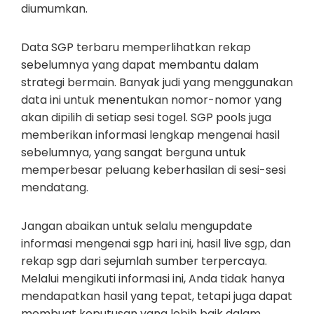
diumumkan.
Data SGP terbaru memperlihatkan rekap
sebelumnya yang dapat membantu dalam
strategi bermain. Banyak judi yang menggunakan
data ini untuk menentukan nomor-nomor yang
akan dipilih di setiap sesi togel. SGP pools juga
memberikan informasi lengkap mengenai hasil
sebelumnya, yang sangat berguna untuk
memperbesar peluang keberhasilan di sesi-sesi
mendatang.
Jangan abaikan untuk selalu mengupdate
informasi mengenai sgp hari ini, hasil live sgp, dan
rekap sgp dari sejumlah sumber terpercaya.
Melalui mengikuti informasi ini, Anda tidak hanya
mendapatkan hasil yang tepat, tetapi juga dapat
membuat keputusan yang lebih baik dalam