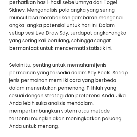
perhatikan hasil-hasil sebelumnya dari Togel
Sidney. Menganalisis pola angka yang sering
muncul bisa memberikan gambaran mengenai
angka-angka potensial untuk hari ini. Dalam
setiap sesi Live Draw Sdy, terdapat angka-angka
yang sering kali berulang, sehingga sangat
bermanfaat untuk mencermati statistik ini.
Selain itu, penting untuk memahami jenis
permainan yang tersedia dalam Sdy Pools. Setiap
jenis permainan memiliki cara yang berbeda
dalam menentukan pemenang. Pilihlah yang
sesuai dengan strategi dan preferensi Anda. Jika
Anda lebih suka analisis mendalam,
mempertimbangkan sistem atau metode
tertentu mungkin akan meningkatkan peluang
Anda untuk menang.