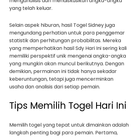
menganalisis dan mendiskusikan angka-angka
yang telah keluar.
Selain aspek hiburan, hasil Togel Sidney juga
mengundang perhatian untuk para penggemar
statistik dan perhitungan probabilitas. Mereka
yang memperhatikan hasil Sdy Hari Ini sering kali
memiliki perspektif unik mengenai angka-angka
yang mungkin akan muncul berikutnya. Dengan
demikian, permainan ini tidak hanya sekadar
keberuntungan, tetapi juga mencerminkan
usaha dan analisis dari setiap pemain.
Tips Memilih Togel Hari Ini
Memilih togel yang tepat untuk dimainkan adalah
langkah penting bagi para pemain. Pertama,