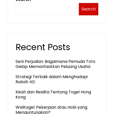
Search
Recent Posts
Seni Perjudian: Bagaimana Pemuda Toto
Gelap Memanfaatkan Peluang Usaha
Strategi Terbaik dalam Menghadapi
Rubah 4D
Kisah dan Realita Tentang Togel Hong
Kong
Walitogel: Pekerjaan atau Hobi yang
Menguntungkan?