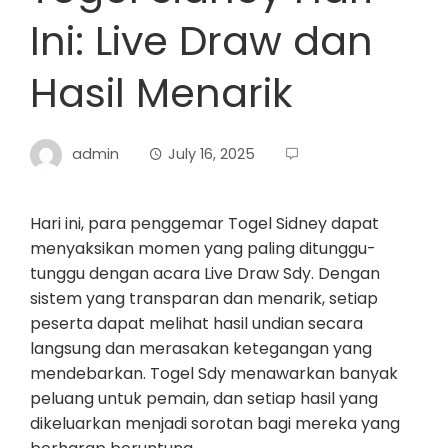
Ini: Live Draw dan
Hasil Menarik
admin
July 16, 2025
Hari ini, para penggemar Togel Sidney dapat
menyaksikan momen yang paling ditunggu-
tunggu dengan acara Live Draw Sdy. Dengan
sistem yang transparan dan menarik, setiap
peserta dapat melihat hasil undian secara
langsung dan merasakan ketegangan yang
mendebarkan. Togel Sdy menawarkan banyak
peluang untuk pemain, dan setiap hasil yang
dikeluarkan menjadi sorotan bagi mereka yang