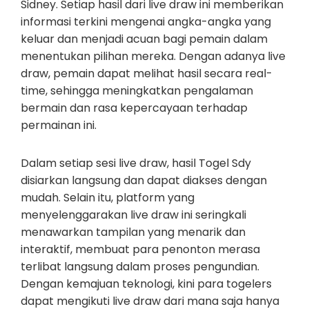
Sidney. Setiap hasil dari live draw ini memberikan
informasi terkini mengenai angka-angka yang
keluar dan menjadi acuan bagi pemain dalam
menentukan pilihan mereka. Dengan adanya live
draw, pemain dapat melihat hasil secara real-
time, sehingga meningkatkan pengalaman
bermain dan rasa kepercayaan terhadap
permainan ini.
Dalam setiap sesi live draw, hasil Togel Sdy
disiarkan langsung dan dapat diakses dengan
mudah. Selain itu, platform yang
menyelenggarakan live draw ini seringkali
menawarkan tampilan yang menarik dan
interaktif, membuat para penonton merasa
terlibat langsung dalam proses pengundian.
Dengan kemajuan teknologi, kini para togelers
dapat mengikuti live draw dari mana saja hanya