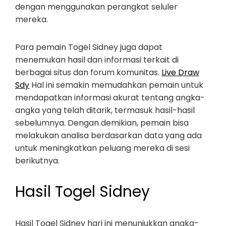
dengan menggunakan perangkat seluler
mereka.
Para pemain Togel Sidney juga dapat
menemukan hasil dan informasi terkait di
berbagai situs dan forum komunitas.
Live Draw
Sdy
Hal ini semakin memudahkan pemain untuk
mendapatkan informasi akurat tentang angka-
angka yang telah ditarik, termasuk hasil-hasil
sebelumnya. Dengan demikian, pemain bisa
melakukan analisa berdasarkan data yang ada
untuk meningkatkan peluang mereka di sesi
berikutnya.
Hasil Togel Sidney
Hasil Togel Sidney hari ini menunjukkan angka-