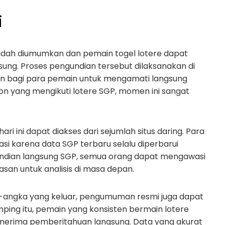
i
a sudah diumumkan dan pemain togel lotere dapat
ng. Proses pengundian tersebut dilaksanakan di
n bagi para pemain untuk mengamati langsung
on yang mengikuti lotere SGP, momen ini sangat
ri ini dapat diakses dari sejumlah situs daring. Para
si karena data SGP terbaru selalu diperbarui
undian langsung SGP, semua orang dapat mengawasi
san untuk analisis di masa depan.
a-angka yang keluar, pengumuman resmi juga dapat
mping itu, pemain yang konsisten bermain lotere
nerima pemberitahuan langsung. Data yang akurat