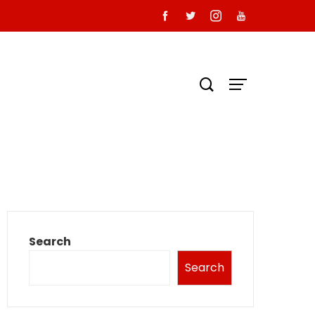
Search
Search