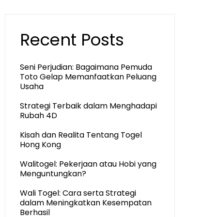
Recent Posts
Seni Perjudian: Bagaimana Pemuda
Toto Gelap Memanfaatkan Peluang
Usaha
Strategi Terbaik dalam Menghadapi
Rubah 4D
Kisah dan Realita Tentang Togel
Hong Kong
Walitogel: Pekerjaan atau Hobi yang
Menguntungkan?
Wali Togel: Cara serta Strategi
dalam Meningkatkan Kesempatan
Berhasil