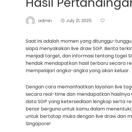
Hasil Pertandinga
admin
July 21, 2025
Saat ini adalah momen yang ditunggu-tunggu 
siapa menyaksikan live draw SGP. Berita terkin
menjadi target, dan informasi tentang togel 
hendak mendapatkan hasil terbaru secara rea
mempelajari angka-angka yang akan keluar.
Dengan cara memanfaatkan layanan live toge
secara real-time dan mendapatkan hasilnya t
data SGP yang ketersediaan lengkap serta re
benar berguna untuk kamu dalam menentukan
untuk bertatap muka dengan live draw dan 
Singapore!