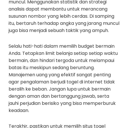
muncul. Menggunakan statistik dan strategi
analisis dapat membantu untuk merancang
susunan nombor yang lebih cerdas. Di samping
itu, bertaruh terhadap angka yang jarang muncul
juga bisa menjadi sebuah taktik yang ampuh.
Selalu hati-hati dalam memilih budget bermain
Anda. Tetapkan limit belanja setiap setiap waktu
bermain, dan hindari tergoda untuk melampaui
batas itu meskipun sedang beruntung.
Manajemen uang yang efektif sangat penting
agar pengalaman berjudi togel di internet tidak
beralih ke beban. Jangan lupa untuk bermain
dengan aman dan bertanggung jawab, serta
jauhi perjudian berisiko yang bisa memperburuk
keadaan.
Terakhir, pastikan untuk memilih situs togel