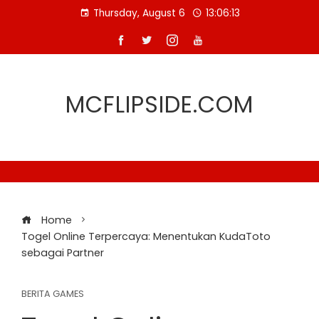
Skip
Thursday, August 6
13:06:13
to
content
MCFLIPSIDE.COM
Home
Togel Online Terpercaya: Menentukan KudaToto
sebagai Partner
BERITA GAMES