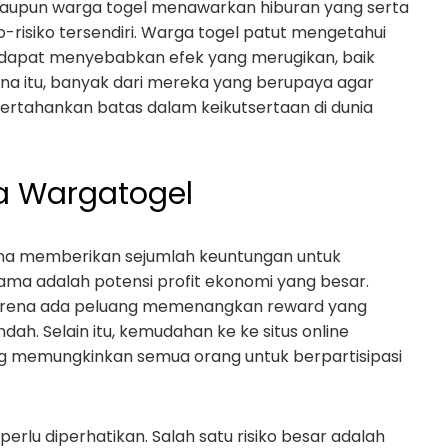
alaupun warga togel menawarkan hiburan yang serta
ko-risiko tersendiri. Warga togel patut mengetahui
 dapat menyebabkan efek yang merugikan, baik
ena itu, banyak dari mereka yang berupaya agar
rtahankan batas dalam keikutsertaan di dunia
a Wargatogel
a memberikan sejumlah keuntungan untuk
ma adalah potensi profit ekonomi yang besar.
 karena ada peluang memenangkan reward yang
ah. Selain itu, kemudahan ke ke situs online
g memungkinkan semua orang untuk berpartisipasi
perlu diperhatikan. Salah satu risiko besar adalah