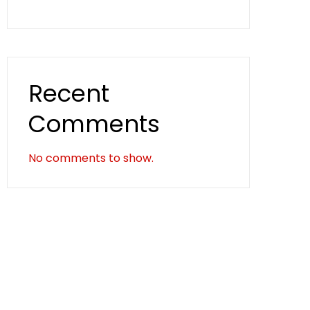
Recent
Comments
No comments to show.