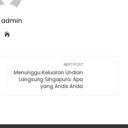
 admin
NEXT POST
Menunggu Keluaran Undian
Langsung Singapura: Apa
yang Anda Anda