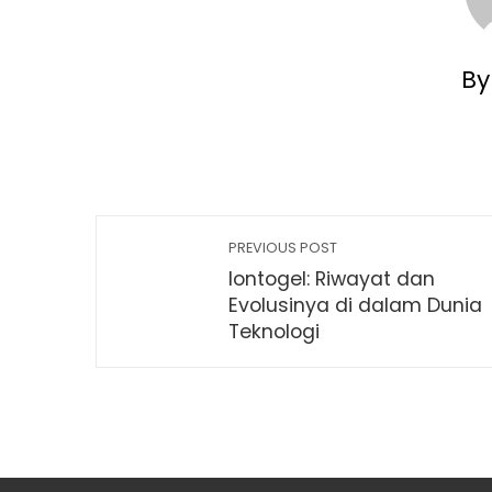
By
PREVIOUS POST
Iontogel: Riwayat dan
Evolusinya di dalam Dunia
Teknologi