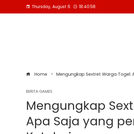
Skip
Thursday, August 6
18:40:59
to
content
Home
Mengungkap Sextret Warga Togel: A
BERITA GAMES
Mengungkap Sextr
Apa Saja yang pe