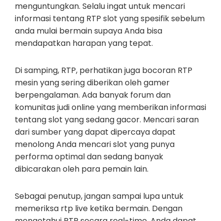
menguntungkan. Selalu ingat untuk mencari
informasi tentang RTP slot yang spesifik sebelum
anda mulai bermain supaya Anda bisa
mendapatkan harapan yang tepat.
Di samping, RTP, perhatikan juga bocoran RTP
mesin yang sering diberikan oleh gamer
berpengalaman. Ada banyak forum dan
komunitas judi online yang memberikan informasi
tentang slot yang sedang gacor. Mencari saran
dari sumber yang dapat dipercaya dapat
menolong Anda mencari slot yang punya
performa optimal dan sedang banyak
dibicarakan oleh para pemain lain.
Sebagai penutup, jangan sampai lupa untuk
memeriksa rtp live ketika bermain. Dengan
mengetahui RTP secara real-time, Anda dapat