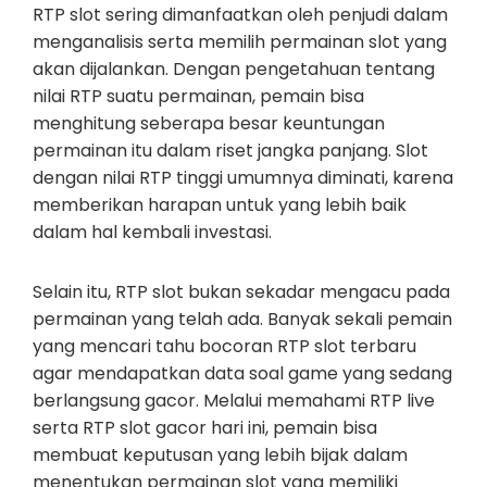
RTP slot sering dimanfaatkan oleh penjudi dalam
menganalisis serta memilih permainan slot yang
akan dijalankan. Dengan pengetahuan tentang
nilai RTP suatu permainan, pemain bisa
menghitung seberapa besar keuntungan
permainan itu dalam riset jangka panjang. Slot
dengan nilai RTP tinggi umumnya diminati, karena
memberikan harapan untuk yang lebih baik
dalam hal kembali investasi.
Selain itu, RTP slot bukan sekadar mengacu pada
permainan yang telah ada. Banyak sekali pemain
yang mencari tahu bocoran RTP slot terbaru
agar mendapatkan data soal game yang sedang
berlangsung gacor. Melalui memahami RTP live
serta RTP slot gacor hari ini, pemain bisa
membuat keputusan yang lebih bijak dalam
menentukan permainan slot yang memiliki