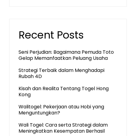
Recent Posts
Seni Perjudian: Bagaimana Pemuda Toto
Gelap Memanfaatkan Peluang Usaha
Strategi Terbaik dalam Menghadapi
Rubah 4D
Kisah dan Realita Tentang Togel Hong
Kong
Walitogel: Pekerjaan atau Hobi yang
Menguntungkan?
Wali Togel: Cara serta Strategi dalam
Meningkatkan Kesempatan Berhasil