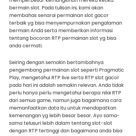
memperbesar kemungkinan mereka ketika
bermain slot. Pada tulisan ini, kami akan
membahas senarai permainan slot gacor
terbaik yg bisa menyempurnakan pengalaman
bermain Anda serta memberikan informasi
tentang bocoran RTP permainan slot yg bisa
anda cermati.
Seiring dengan semakin bertambahnya
pengembang permainan slot seperti Pragmatic
Play, mengetahui RTP live serta RTP slot gacor
pada hari ini adalah semakin relevan. Anda tidak
perlu hanya perlu mengetahui berapa nilai RTP
dari semua game, namun juga bagaimana cara
memanfaatkan data itu untuk mendapatkan
kemenangan yg lebih besar besar. Ayo sama-
sama telusuri lebih dalam tentang slot-slot
dengan RTP tertinggi dan bagaimana anda bisa