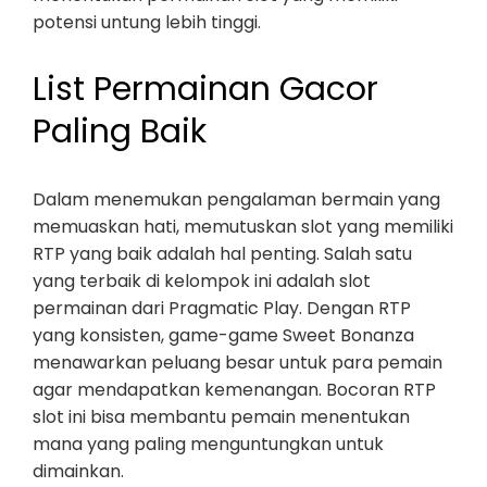
potensi untung lebih tinggi.
List Permainan Gacor
Paling Baik
Dalam menemukan pengalaman bermain yang
memuaskan hati, memutuskan slot yang memiliki
RTP yang baik adalah hal penting. Salah satu
yang terbaik di kelompok ini adalah slot
permainan dari Pragmatic Play. Dengan RTP
yang konsisten, game-game Sweet Bonanza
menawarkan peluang besar untuk para pemain
agar mendapatkan kemenangan. Bocoran RTP
slot ini bisa membantu pemain menentukan
mana yang paling menguntungkan untuk
dimainkan.