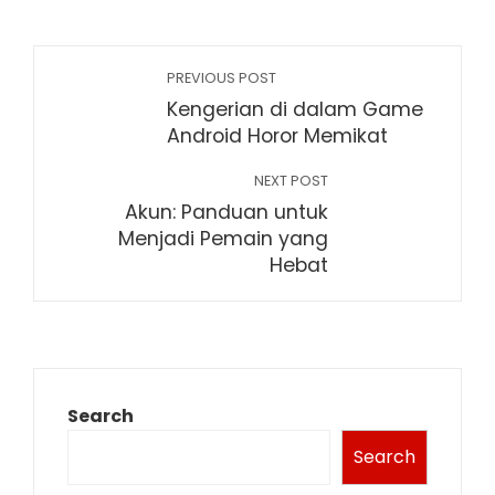
PREVIOUS POST
Kengerian di dalam Game
Android Horor Memikat
NEXT POST
Akun: Panduan untuk
Menjadi Pemain yang
Hebat
Search
Search